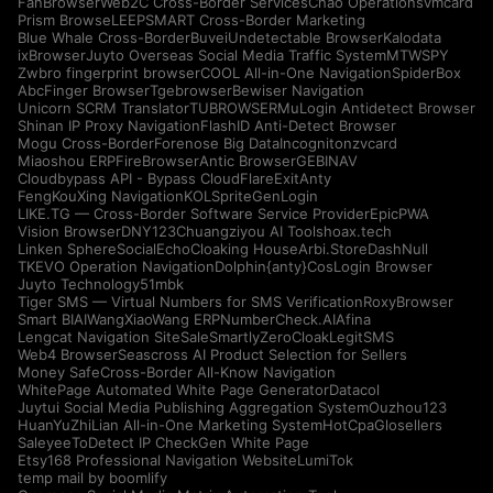
FanBrowser
Web2C Cross-Border Services
Chao Operations
vmcard
Prism Browse
LEEPSMART Cross-Border Marketing
Blue Whale Cross-Border
Buvei
Undetectable Browser
Kalodata
ixBrowser
Juyto Overseas Social Media Traffic System
MTWSPY
Zwbro fingerprint browser
COOL All-in-One Navigation
SpiderBox
AbcFinger Browser
Tgebrowser
Bewiser Navigation
Unicorn SCRM Translator
TUBROWSER
MuLogin Antidetect Browser
Shinan IP Proxy Navigation
FlashID Anti-Detect Browser
Mogu Cross-Border
Forenose Big Data
Incogniton
zvcard
Miaoshou ERP
FireBrowser
Antic Browser
GEBINAV
Cloudbypass API - Bypass CloudFlare
ExitAnty
FengKouXing Navigation
KOLSprite
GenLogin
LIKE.TG — Cross-Border Software Service Provider
EpicPWA
Vision Browser
DNY123
Chuangziyou AI Tools
hoax.tech
Linken Sphere
SocialEcho
Cloaking House
Arbi.Store
DashNull
TKEVO Operation Navigation
Dolphin{anty}
CosLogin Browser
Juyto Technology
51mbk
Tiger SMS — Virtual Numbers for SMS Verification
RoxyBrowser
Smart BIAI
WangXiaoWang ERP
NumberCheck.AI
Afina
Lengcat Navigation Site
SaleSmartly
ZeroCloak
LegitSMS
Web4 Browser
Seascross AI Product Selection for Sellers
Money Safe
Cross-Border All-Know Navigation
WhitePage Automated White Page Generator
Datacol
Juytui Social Media Publishing Aggregation System
Ouzhou123
HuanYuZhiLian All-in-One Marketing System
HotCpa
Glosellers
Saleyee
ToDetect IP Check
Gen White Page
Etsy168 Professional Navigation Website
LumiTok
temp mail by boomlify