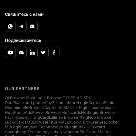
Свяжитесь с нами
Подписывайтесь
OUR PARTNERS
OkBrowser
MostLogin Browser
TYVER AD SPY
DuoPlus cloud phone
Pay2.House
MoreLogin
CaptchaSonic
Hidemium
BitBrowser
CaptchaAI
XMart - Digital marketplace
HubStudio
AdsPower Browser
Multicards
HotLogin Browser
PayTrades
HuiTongCard
Lalimao Browser
XingHuo Browser
LuckyCards
MBBrowser
TKSPMALL
XLogin Browser
SeaDocker
MuLogin
Senyang Technology
VMLogin
DNY123
zvcard
Changhang Technology
Hulu Navigation
TK Cloud Master