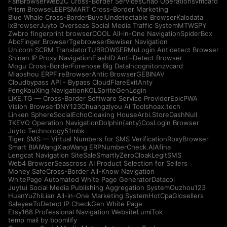
FanBrowser
Web2C Cross-Border Services
Chao Operations
vmcard
Prism Browse
LEEPSMART Cross-Border Marketing
Blue Whale Cross-Border
Buvei
Undetectable Browser
Kalodata
ixBrowser
Juyto Overseas Social Media Traffic System
MTWSPY
Zwbro fingerprint browser
COOL All-in-One Navigation
SpiderBox
AbcFinger Browser
Tgebrowser
Bewiser Navigation
Unicorn SCRM Translator
TUBROWSER
MuLogin Antidetect Browser
Shinan IP Proxy Navigation
FlashID Anti-Detect Browser
Mogu Cross-Border
Forenose Big Data
Incogniton
zvcard
Miaoshou ERP
FireBrowser
Antic Browser
GEBINAV
Cloudbypass API - Bypass CloudFlare
ExitAnty
FengKouXing Navigation
KOLSprite
GenLogin
LIKE.TG — Cross-Border Software Service Provider
EpicPWA
Vision Browser
DNY123
Chuangziyou AI Tools
hoax.tech
Linken Sphere
SocialEcho
Cloaking House
Arbi.Store
DashNull
TKEVO Operation Navigation
Dolphin{anty}
CosLogin Browser
Juyto Technology
51mbk
Tiger SMS — Virtual Numbers for SMS Verification
RoxyBrowser
Smart BIAI
WangXiaoWang ERP
NumberCheck.AI
Afina
Lengcat Navigation Site
SaleSmartly
ZeroCloak
LegitSMS
Web4 Browser
Seascross AI Product Selection for Sellers
Money Safe
Cross-Border All-Know Navigation
WhitePage Automated White Page Generator
Datacol
Juytui Social Media Publishing Aggregation System
Ouzhou123
HuanYuZhiLian All-in-One Marketing System
HotCpa
Glosellers
Saleyee
ToDetect IP Check
Gen White Page
Etsy168 Professional Navigation Website
LumiTok
temp mail by boomlify