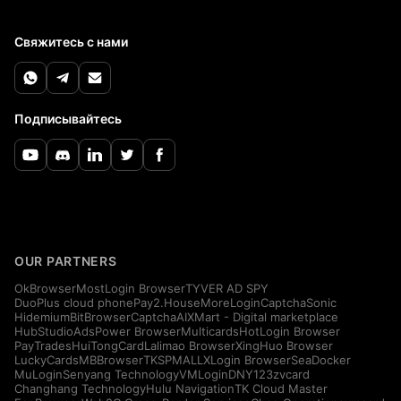
Свяжитесь с нами
Подписывайтесь
OUR PARTNERS
OkBrowser
MostLogin Browser
TYVER AD SPY
DuoPlus cloud phone
Pay2.House
MoreLogin
CaptchaSonic
Hidemium
BitBrowser
CaptchaAI
XMart - Digital marketplace
HubStudio
AdsPower Browser
Multicards
HotLogin Browser
PayTrades
HuiTongCard
Lalimao Browser
XingHuo Browser
LuckyCards
MBBrowser
TKSPMALL
XLogin Browser
SeaDocker
MuLogin
Senyang Technology
VMLogin
DNY123
zvcard
Changhang Technology
Hulu Navigation
TK Cloud Master