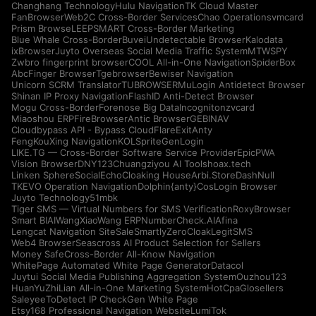
Changhang Technology
Hulu Navigation
TK Cloud Master
FanBrowser
Web2C Cross-Border Services
Chao Operations
vmcard
Prism Browse
LEEPSMART Cross-Border Marketing
Blue Whale Cross-Border
Buvei
Undetectable Browser
Kalodata
ixBrowser
Juyto Overseas Social Media Traffic System
MTWSPY
Zwbro fingerprint browser
COOL All-in-One Navigation
SpiderBox
AbcFinger Browser
Tgebrowser
Bewiser Navigation
Unicorn SCRM Translator
TUBROWSER
MuLogin Antidetect Browser
Shinan IP Proxy Navigation
FlashID Anti-Detect Browser
Mogu Cross-Border
Forenose Big Data
Incogniton
zvcard
Miaoshou ERP
FireBrowser
Antic Browser
GEBINAV
Cloudbypass API - Bypass CloudFlare
ExitAnty
FengKouXing Navigation
KOLSprite
GenLogin
LIKE.TG — Cross-Border Software Service Provider
EpicPWA
Vision Browser
DNY123
Chuangziyou AI Tools
hoax.tech
Linken Sphere
SocialEcho
Cloaking House
Arbi.Store
DashNull
TKEVO Operation Navigation
Dolphin{anty}
CosLogin Browser
Juyto Technology
51mbk
Tiger SMS — Virtual Numbers for SMS Verification
RoxyBrowser
Smart BIAI
WangXiaoWang ERP
NumberCheck.AI
Afina
Lengcat Navigation Site
SaleSmartly
ZeroCloak
LegitSMS
Web4 Browser
Seascross AI Product Selection for Sellers
Money Safe
Cross-Border All-Know Navigation
WhitePage Automated White Page Generator
Datacol
Juytui Social Media Publishing Aggregation System
Ouzhou123
HuanYuZhiLian All-in-One Marketing System
HotCpa
Glosellers
Saleyee
ToDetect IP Check
Gen White Page
Etsy168 Professional Navigation Website
LumiTok