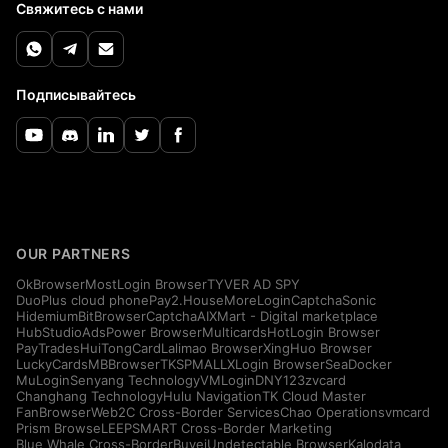
Свяжитесь с нами
Подписывайтесь
OUR PARTNERS
OkBrowser
MostLogin Browser
TYVER AD SPY
DuoPlus cloud phone
Pay2.House
MoreLogin
CaptchaSonic
Hidemium
BitBrowser
CaptchaAI
XMart - Digital marketplace
HubStudio
AdsPower Browser
Multicards
HotLogin Browser
PayTrades
HuiTongCard
Lalimao Browser
XingHuo Browser
LuckyCards
MBBrowser
TKSPMALL
XLogin Browser
SeaDocker
MuLogin
Senyang Technology
VMLogin
DNY123
zvcard
Changhang Technology
Hulu Navigation
TK Cloud Master
FanBrowser
Web2C Cross-Border Services
Chao Operations
vmcard
Prism Browse
LEEPSMART Cross-Border Marketing
Blue Whale Cross-Border
Buvei
Undetectable Browser
Kalodata