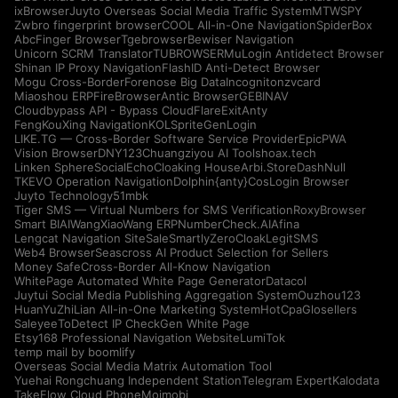
ixBrowser
Juyto Overseas Social Media Traffic System
MTWSPY
Zwbro fingerprint browser
COOL All-in-One Navigation
SpiderBox
AbcFinger Browser
Tgebrowser
Bewiser Navigation
Unicorn SCRM Translator
TUBROWSER
MuLogin Antidetect Browser
Shinan IP Proxy Navigation
FlashID Anti-Detect Browser
Mogu Cross-Border
Forenose Big Data
Incogniton
zvcard
Miaoshou ERP
FireBrowser
Antic Browser
GEBINAV
Cloudbypass API - Bypass CloudFlare
ExitAnty
FengKouXing Navigation
KOLSprite
GenLogin
LIKE.TG — Cross-Border Software Service Provider
EpicPWA
Vision Browser
DNY123
Chuangziyou AI Tools
hoax.tech
Linken Sphere
SocialEcho
Cloaking House
Arbi.Store
DashNull
TKEVO Operation Navigation
Dolphin{anty}
CosLogin Browser
Juyto Technology
51mbk
Tiger SMS — Virtual Numbers for SMS Verification
RoxyBrowser
Smart BIAI
WangXiaoWang ERP
NumberCheck.AI
Afina
Lengcat Navigation Site
SaleSmartly
ZeroCloak
LegitSMS
Web4 Browser
Seascross AI Product Selection for Sellers
Money Safe
Cross-Border All-Know Navigation
WhitePage Automated White Page Generator
Datacol
Juytui Social Media Publishing Aggregation System
Ouzhou123
HuanYuZhiLian All-in-One Marketing System
HotCpa
Glosellers
Saleyee
ToDetect IP Check
Gen White Page
Etsy168 Professional Navigation Website
LumiTok
temp mail by boomlify
Overseas Social Media Matrix Automation Tool
Yuehai Rongchuang Independent Station
Telegram Expert
Kalodata
TakeFlow Cloud Phone
Moimobi