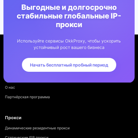
Выгодные и долгосрочно
стабильные глобальные IP-
прокси
Используйте сервисы OkkProxy, чтобы ускорить
устойчивый рост вашего бизнеса
Начать бесплатный пробный период
Компания
О нас
Партнёрская программа
Прокси
Динамические резидентные прокси
Статические ISP прокси