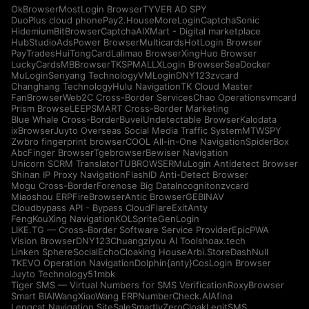
OkBrowser
MostLogin Browser
TYVER AD SPY
DuoPlus cloud phone
Pay2.House
MoreLogin
CaptchaSonic
Hidemium
BitBrowser
CaptchaAI
XMart - Digital marketplace
HubStudio
AdsPower Browser
Multicards
HotLogin Browser
PayTrades
HuiTongCard
Lalimao Browser
XingHuo Browser
LuckyCards
MBBrowser
TKSPMALL
XLogin Browser
SeaDocker
MuLogin
Senyang Technology
VMLogin
DNY123
zvcard
Changhang Technology
Hulu Navigation
TK Cloud Master
FanBrowser
Web2C Cross-Border Services
Chao Operations
vmcard
Prism Browse
LEEPSMART Cross-Border Marketing
Blue Whale Cross-Border
Buvei
Undetectable Browser
Kalodata
ixBrowser
Juyto Overseas Social Media Traffic System
MTWSPY
Zwbro fingerprint browser
COOL All-in-One Navigation
SpiderBox
AbcFinger Browser
Tgebrowser
Bewiser Navigation
Unicorn SCRM Translator
TUBROWSER
MuLogin Antidetect Browser
Shinan IP Proxy Navigation
FlashID Anti-Detect Browser
Mogu Cross-Border
Forenose Big Data
Incogniton
zvcard
Miaoshou ERP
FireBrowser
Antic Browser
GEBINAV
Cloudbypass API - Bypass CloudFlare
ExitAnty
FengKouXing Navigation
KOLSprite
GenLogin
LIKE.TG — Cross-Border Software Service Provider
EpicPWA
Vision Browser
DNY123
Chuangziyou AI Tools
hoax.tech
Linken Sphere
SocialEcho
Cloaking House
Arbi.Store
DashNull
TKEVO Operation Navigation
Dolphin{anty}
CosLogin Browser
Juyto Technology
51mbk
Tiger SMS — Virtual Numbers for SMS Verification
RoxyBrowser
Smart BIAI
WangXiaoWang ERP
NumberCheck.AI
Afina
Lengcat Navigation Site
SaleSmartly
ZeroCloak
LegitSMS