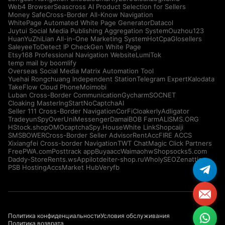
Web4 Browser
Seascross AI Product Selection for Sellers
Money Safe
Cross-Border All-Know Navigation
WhitePage Automated White Page Generator
Datacol
Juytui Social Media Publishing Aggregation System
Ouzhou123
HuanYuZhiLian All-in-One Marketing System
HotCpa
Glosellers
Saleyee
ToDetect IP Check
Gen White Page
Etsy168 Professional Navigation Website
LumiTok
temp mail by boomlify
Overseas Social Media Matrix Automation Tool
Yuehai Rongchuang Independent Station
Telegram Expert
Kalodata
TakeFlow Cloud Phone
Moimobi
Luban Cross-Border Communication
Gycharm
SOCNET
Cloaking Master
IngStart
NoCaptchaAI
Seller 111 Cross-Border Navigation
CorFi
Cloakerly
Adligator
Tradeyun
SpyOver
UniMessenger
Damai
BOB Farm
ALISMS.ORG
HStock.shop
OMOcaptcha
Spy.House
White Link
Shopcaiji
SMSBOWER
Cross-Border Seller Advisor
RentAcc
FIRE ACCS
Xixiangfei Cross-border Navigation
TWT Chat
Magic Click Partners
FreePWA.com
Posttrack app
Buyaacc
Waimaohw
Shopsocks5.com
Daddy-Store
Rents.ws
Appilot
deiter-shop.ru
WholySEO
Zenattica
PSB Hosting
AccsMarket Hub
Veryfb
Политика конфиденциальности
Условия обслуживания
Политика возврата