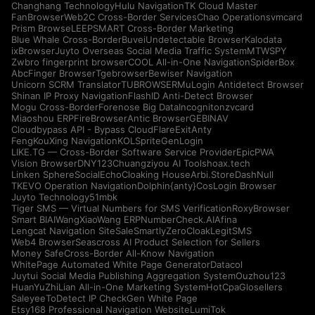
Changhang Technology
Hulu Navigation
TK Cloud Master
FanBrowser
Web2C Cross-Border Services
Chao Operations
vmcard
Prism Browse
LEEPSMART Cross-Border Marketing
Blue Whale Cross-Border
Buvei
Undetectable Browser
Kalodata
ixBrowser
Juyto Overseas Social Media Traffic System
MTWSPY
Zwbro fingerprint browser
COOL All-in-One Navigation
SpiderBox
AbcFinger Browser
Tgebrowser
Bewiser Navigation
Unicorn SCRM Translator
TUBROWSER
MuLogin Antidetect Browser
Shinan IP Proxy Navigation
FlashID Anti-Detect Browser
Mogu Cross-Border
Forenose Big Data
Incogniton
zvcard
Miaoshou ERP
FireBrowser
Antic Browser
GEBINAV
Cloudbypass API - Bypass CloudFlare
ExitAnty
FengKouXing Navigation
KOLSprite
GenLogin
LIKE.TG — Cross-Border Software Service Provider
EpicPWA
Vision Browser
DNY123
Chuangziyou AI Tools
hoax.tech
Linken Sphere
SocialEcho
Cloaking House
Arbi.Store
DashNull
TKEVO Operation Navigation
Dolphin{anty}
CosLogin Browser
Juyto Technology
51mbk
Tiger SMS — Virtual Numbers for SMS Verification
RoxyBrowser
Smart BIAI
WangXiaoWang ERP
NumberCheck.AI
Afina
Lengcat Navigation Site
SaleSmartly
ZeroCloak
LegitSMS
Web4 Browser
Seascross AI Product Selection for Sellers
Money Safe
Cross-Border All-Know Navigation
WhitePage Automated White Page Generator
Datacol
Juytui Social Media Publishing Aggregation System
Ouzhou123
HuanYuZhiLian All-in-One Marketing System
HotCpa
Glosellers
Saleyee
ToDetect IP Check
Gen White Page
Etsy168 Professional Navigation Website
LumiTok