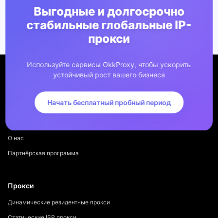
Выгодные и долгосрочно
стабильные глобальные IP-
прокси
Используйте сервисы OkkProxy, чтобы ускорить
устойчивый рост вашего бизнеса
Начать бесплатный пробный период
Компания
О нас
Партнёрская программа
Прокси
Динамические резидентные прокси
Статические ISP прокси