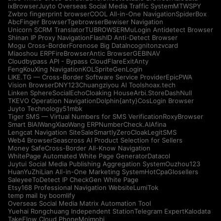
ixBrowser
Juyto Overseas Social Media Traffic System
MTWSPY
Zwbro fingerprint browser
COOL All-in-One Navigation
SpiderBox
AbcFinger Browser
Tgebrowser
Bewiser Navigation
Unicorn SCRM Translator
TUBROWSER
MuLogin Antidetect Browser
Shinan IP Proxy Navigation
FlashID Anti-Detect Browser
Mogu Cross-Border
Forenose Big Data
Incogniton
zvcard
Miaoshou ERP
FireBrowser
Antic Browser
GEBINAV
Cloudbypass API - Bypass CloudFlare
ExitAnty
FengKouXing Navigation
KOLSprite
GenLogin
LIKE.TG — Cross-Border Software Service Provider
EpicPWA
Vision Browser
DNY123
Chuangziyou AI Tools
hoax.tech
Linken Sphere
SocialEcho
Cloaking House
Arbi.Store
DashNull
TKEVO Operation Navigation
Dolphin{anty}
CosLogin Browser
Juyto Technology
51mbk
Tiger SMS — Virtual Numbers for SMS Verification
RoxyBrowser
Smart BIAI
WangXiaoWang ERP
NumberCheck.AI
Afina
Lengcat Navigation Site
SaleSmartly
ZeroCloak
LegitSMS
Web4 Browser
Seascross AI Product Selection for Sellers
Money Safe
Cross-Border All-Know Navigation
WhitePage Automated White Page Generator
Datacol
Juytui Social Media Publishing Aggregation System
Ouzhou123
HuanYuZhiLian All-in-One Marketing System
HotCpa
Glosellers
Saleyee
ToDetect IP Check
Gen White Page
Etsy168 Professional Navigation Website
LumiTok
temp mail by boomlify
Overseas Social Media Matrix Automation Tool
Yuehai Rongchuang Independent Station
Telegram Expert
Kalodata
TakeFlow Cloud Phone
Moimobi