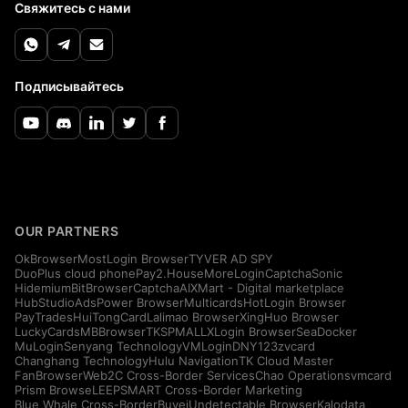
Свяжитесь с нами
Подписывайтесь
OUR PARTNERS
OkBrowser
MostLogin Browser
TYVER AD SPY
DuoPlus cloud phone
Pay2.House
MoreLogin
CaptchaSonic
Hidemium
BitBrowser
CaptchaAI
XMart - Digital marketplace
HubStudio
AdsPower Browser
Multicards
HotLogin Browser
PayTrades
HuiTongCard
Lalimao Browser
XingHuo Browser
LuckyCards
MBBrowser
TKSPMALL
XLogin Browser
SeaDocker
MuLogin
Senyang Technology
VMLogin
DNY123
zvcard
Changhang Technology
Hulu Navigation
TK Cloud Master
FanBrowser
Web2C Cross-Border Services
Chao Operations
vmcard
Prism Browse
LEEPSMART Cross-Border Marketing
Blue Whale Cross-Border
Buvei
Undetectable Browser
Kalodata