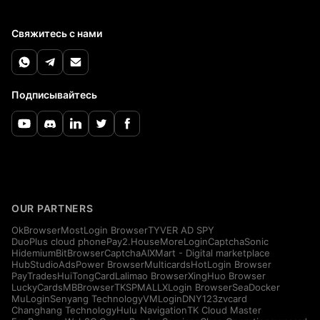
Свяжитесь с нами
Подписывайтесь
OUR PARTNERS
OkBrowser
MostLogin Browser
TYVER AD SPY
DuoPlus cloud phone
Pay2.House
MoreLogin
CaptchaSonic
Hidemium
BitBrowser
CaptchaAI
XMart - Digital marketplace
HubStudio
AdsPower Browser
Multicards
HotLogin Browser
PayTrades
HuiTongCard
Lalimao Browser
XingHuo Browser
LuckyCards
MBBrowser
TKSPMALL
XLogin Browser
SeaDocker
MuLogin
Senyang Technology
VMLogin
DNY123
zvcard
Changhang Technology
Hulu Navigation
TK Cloud Master