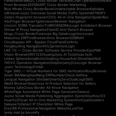
FanBrowser
Web2C Cross-Border Services
Chao Operations
vmcard
Prism Browse
LEEPSMART Cross-Border Marketing
Blue Whale Cross-Border
Buvei
Undetectable Browser
Kalodata
ixBrowser
Juyto Overseas Social Media Traffic System
MTWSPY
Zwbro fingerprint browser
COOL All-in-One Navigation
SpiderBox
AbcFinger Browser
Tgebrowser
Bewiser Navigation
Unicorn SCRM Translator
TUBROWSER
MuLogin Antidetect Browser
Shinan IP Proxy Navigation
FlashID Anti-Detect Browser
Mogu Cross-Border
Forenose Big Data
Incogniton
zvcard
Miaoshou ERP
FireBrowser
Antic Browser
GEBINAV
Cloudbypass API - Bypass CloudFlare
ExitAnty
FengKouXing Navigation
KOLSprite
GenLogin
LIKE.TG — Cross-Border Software Service Provider
EpicPWA
Vision Browser
DNY123
Chuangziyou AI Tools
hoax.tech
Linken Sphere
SocialEcho
Cloaking House
Arbi.Store
DashNull
TKEVO Operation Navigation
Dolphin{anty}
CosLogin Browser
Juyto Technology
51mbk
Tiger SMS — Virtual Numbers for SMS Verification
RoxyBrowser
Smart BIAI
WangXiaoWang ERP
NumberCheck.AI
Afina
Lengcat Navigation Site
SaleSmartly
ZeroCloak
LegitSMS
Web4 Browser
Seascross AI Product Selection for Sellers
Money Safe
Cross-Border All-Know Navigation
WhitePage Automated White Page Generator
Datacol
Juytui Social Media Publishing Aggregation System
Ouzhou123
HuanYuZhiLian All-in-One Marketing System
HotCpa
Glosellers
Saleyee
ToDetect IP Check
Gen White Page
Etsy168 Professional Navigation Website
LumiTok
temp mail by boomlify