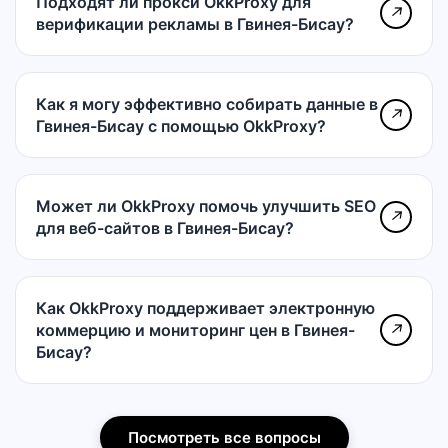
Подходят ли прокси OkkProxy для
↗
верификации рекламы в Гвинея-Бисау?
Как я могу эффективно собирать данные в
↗
Гвинея-Бисау с помощью OkkProxy?
Может ли OkkProxy помочь улучшить SEO
↗
для веб-сайтов в Гвинея-Бисау?
Как OkkProxy поддерживает электронную
коммерцию и мониторинг цен в Гвинея-
↗
Бисау?
Посмотреть все вопросы