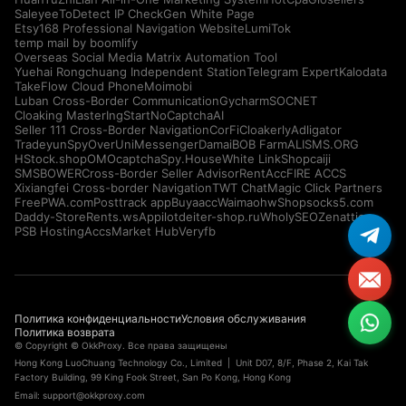
Saleyee
ToDetect IP Check
Gen White Page
Etsy168 Professional Navigation Website
LumiTok
temp mail by boomlify
Overseas Social Media Matrix Automation Tool
Yuehai Rongchuang Independent Station
Telegram Expert
Kalodata
TakeFlow Cloud Phone
Moimobi
Luban Cross-Border Communication
Gycharm
SOCNET
Cloaking Master
IngStart
NoCaptchaAI
Seller 111 Cross-Border Navigation
CorFi
Cloakerly
Adligator
Tradeyun
SpyOver
UniMessenger
Damai
BOB Farm
ALISMS.ORG
HStock.shop
OMOcaptcha
Spy.House
White Link
Shopcaiji
SMSBOWER
Cross-Border Seller Advisor
RentAcc
FIRE ACCS
Xixiangfei Cross-border Navigation
TWT Chat
Magic Click Partners
FreePWA.com
Posttrack app
Buyaacc
Waimaohw
Shopsocks5.com
Daddy-Store
Rents.ws
Appilot
deiter-shop.ru
WholySEO
Zenattica
PSB Hosting
AccsMarket Hub
Veryfb
Политика конфиденциальности
Условия обслуживания
Политика возврата
© Copyright © OkkProxy. Все права защищены
Hong Kong LuoChuang Technology Co., Limited | Unit D07, 8/F, Phase 2, Kai Tak
Factory Building, 99 King Fook Street, San Po Kong, Hong Kong
Email:
support@okkproxy.com