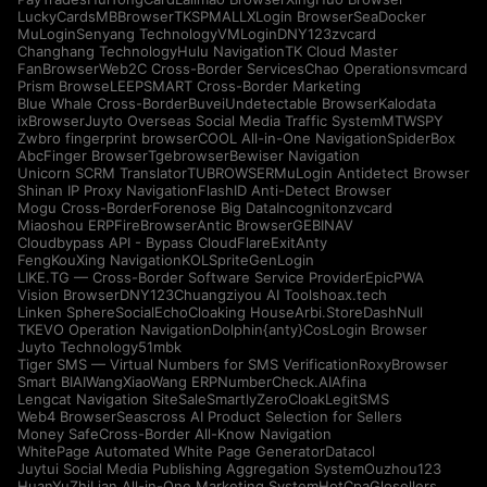
LuckyCards
MBBrowser
TKSPMALL
XLogin Browser
SeaDocker
MuLogin
Senyang Technology
VMLogin
DNY123
zvcard
Changhang Technology
Hulu Navigation
TK Cloud Master
FanBrowser
Web2C Cross-Border Services
Chao Operations
vmcard
Prism Browse
LEEPSMART Cross-Border Marketing
Blue Whale Cross-Border
Buvei
Undetectable Browser
Kalodata
ixBrowser
Juyto Overseas Social Media Traffic System
MTWSPY
Zwbro fingerprint browser
COOL All-in-One Navigation
SpiderBox
AbcFinger Browser
Tgebrowser
Bewiser Navigation
Unicorn SCRM Translator
TUBROWSER
MuLogin Antidetect Browser
Shinan IP Proxy Navigation
FlashID Anti-Detect Browser
Mogu Cross-Border
Forenose Big Data
Incogniton
zvcard
Miaoshou ERP
FireBrowser
Antic Browser
GEBINAV
Cloudbypass API - Bypass CloudFlare
ExitAnty
FengKouXing Navigation
KOLSprite
GenLogin
LIKE.TG — Cross-Border Software Service Provider
EpicPWA
Vision Browser
DNY123
Chuangziyou AI Tools
hoax.tech
Linken Sphere
SocialEcho
Cloaking House
Arbi.Store
DashNull
TKEVO Operation Navigation
Dolphin{anty}
CosLogin Browser
Juyto Technology
51mbk
Tiger SMS — Virtual Numbers for SMS Verification
RoxyBrowser
Smart BIAI
WangXiaoWang ERP
NumberCheck.AI
Afina
Lengcat Navigation Site
SaleSmartly
ZeroCloak
LegitSMS
Web4 Browser
Seascross AI Product Selection for Sellers
Money Safe
Cross-Border All-Know Navigation
WhitePage Automated White Page Generator
Datacol
Juytui Social Media Publishing Aggregation System
Ouzhou123
HuanYuZhiLian All-in-One Marketing System
HotCpa
Glosellers