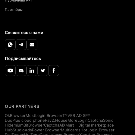
Публичный API
Партнёры
Свяжитесь с нами
Подписывайтесь
OUR PARTNERS
OkBrowser
MostLogin Browser
TYVER AD SPY
DuoPlus cloud phone
Pay2.House
MoreLogin
CaptchaSonic
Hidemium
BitBrowser
CaptchaAI
XMart - Digital marketplace
HubStudio
AdsPower Browser
Multicards
HotLogin Browser
PayTrades
HuiTongCard
Lalimao Browser
XingHuo Browser