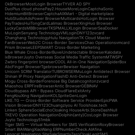
OkBrowser
MostLogin Browser
TYVER AD SPY
DuoPlus cloud phone
Pay2.House
MoreLogin
CaptchaSonic
Hidemium
BitBrowser
CaptchaAI
XMart - Digital marketplace
HubStudio
AdsPower Browser
Multicards
HotLogin Browser
PayTrades
HuiTongCard
Lalimao Browser
XingHuo Browser
LuckyCards
MBBrowser
TKSPMALL
XLogin Browser
SeaDocker
MuLogin
Senyang Technology
VMLogin
DNY123
zvcard
Changhang Technology
Hulu Navigation
TK Cloud Master
FanBrowser
Web2C Cross-Border Services
Chao Operations
vmcard
Prism Browse
LEEPSMART Cross-Border Marketing
Blue Whale Cross-Border
Buvei
Undetectable Browser
Kalodata
ixBrowser
Juyto Overseas Social Media Traffic System
MTWSPY
Zwbro fingerprint browser
COOL All-in-One Navigation
SpiderBox
AbcFinger Browser
Tgebrowser
Bewiser Navigation
Unicorn SCRM Translator
TUBROWSER
MuLogin Antidetect Browser
Shinan IP Proxy Navigation
FlashID Anti-Detect Browser
Mogu Cross-Border
Forenose Big Data
Incogniton
zvcard
Miaoshou ERP
FireBrowser
Antic Browser
GEBINAV
Cloudbypass API - Bypass CloudFlare
ExitAnty
FengKouXing Navigation
KOLSprite
GenLogin
LIKE.TG — Cross-Border Software Service Provider
EpicPWA
Vision Browser
DNY123
Chuangziyou AI Tools
hoax.tech
Linken Sphere
SocialEcho
Cloaking House
Arbi.Store
DashNull
TKEVO Operation Navigation
Dolphin{anty}
CosLogin Browser
Juyto Technology
51mbk
Tiger SMS — Virtual Numbers for SMS Verification
RoxyBrowser
Smart BIAI
WangXiaoWang ERP
NumberCheck.AI
Afina
Lengcat Navigation Site
SaleSmartly
ZeroCloak
LegitSMS