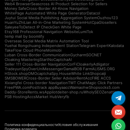
Web4 Browser
Seascross AI Product Selection for Sellers
Money Safe
Cross-Border All-Know Navigation
WhitePage Automated White Page Generator
Datacol
Juytui Social Media Publishing Aggregation System
Ouzhou123
HuanYuZhiLian All-in-One Marketing System
HotCpa
Glosellers
Saleyee
ToDetect IP Check
Gen White Page
Etsy168 Professional Navigation Website
LumiTok
temp mail by boomlify
Overseas Social Media Matrix Automation Tool
Yuehai Rongchuang Independent Station
Telegram Expert
Kalodata
TakeFlow Cloud Phone
Moimobi
Luban Cross-Border Communication
Gycharm
SOCNET
Cloaking Master
IngStart
NoCaptchaAI
Seller 111 Cross-Border Navigation
CorFi
Cloakerly
Adligator
Tradeyun
SpyOver
UniMessenger
Damai
BOB Farm
ALISMS.ORG
HStock.shop
OMOcaptcha
Spy.House
White Link
Shopcaiji
SMSBOWER
Cross-Border Seller Advisor
RentAcc
FIRE ACCS
Xixiangfei Cross-border Navigation
TWT Chat
Magic Click Partners
FreePWA.com
Posttrack app
Buyaacc
Waimaohw
Shopsocks5.com
Daddy-Store
Rents.ws
Appilot
deiter-shop.ru
WholySEO
Zenattica
PSB Hosting
AccsMarket Hub
Veryfb
Политика конфиденциальности
Условия обслуживания
Политика возврата