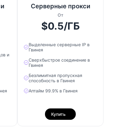
си
Серверные прокси
От
$0.5/ГБ
Выделенные серверные IP в
Гвинея
ов и
Сверхбыстрое соединение в
Гвинея
Безлимитная пропускная
способность в Гвинея
нея
Аптайм 99.9% в Гвинея
Купить