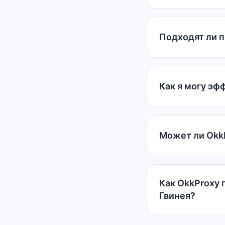
Подходят ли п
Как я могу эф
Может ли OkkP
Как OkkProxy
Гвинея?