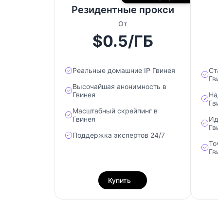
Резидентные прокси
От
$0.5/ГБ
Реальные домашние IP Гвинея
Ст
Гв
Высочайшая анонимность в
Гвинея
На
Гв
Масштабный скрейпинг в
Гвинея
Ид
Гв
Поддержка экспертов 24/7
То
Гв
Купить