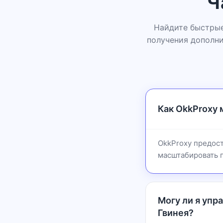
Ч
Найдите быстрые
получения дополни
Как OkkProxy
OkkProxy предост
масштабировать 
Могу ли я упр
Гвинея?