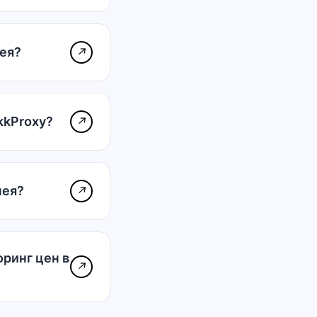
нея?
↗
kkProxy?
↗
нея?
↗
ринг цен в
↗