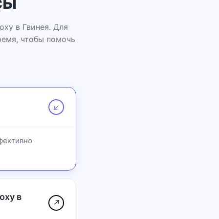
сы
xy в Гвинея. Для
ремя, чтобы помочь
↗
ффективно
oxy в
↗