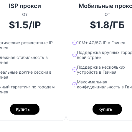
ISP прокси
Мобильные прок
От
От
$1.5/IP
$1.8/ГБ
атические резидентные IP
10М+ 4G/5G IP в Гвинея
инея
Поддержка крупных город
дежная стабильность в
всей страны
инея
Поддержка нескольких
еальные долгие сессии в
устройств в Гвинея
инея
Максимальная
чный таргетинг по городам
конфиденциальность в Гви
инея
Купить
Купить