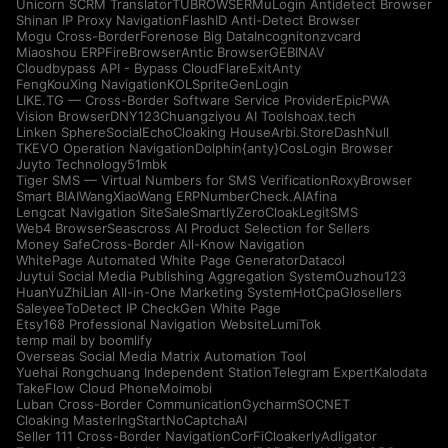
Unicorn SCRM Translator
TUBROWSER
MuLogin Antidetect Browser
Shinan IP Proxy Navigation
FlashID Anti-Detect Browser
Mogu Cross-Border
Forenose Big Data
Incogniton
zvcard
Miaoshou ERP
FireBrowser
Antic Browser
GEBINAV
Cloudbypass API - Bypass CloudFlare
ExitAnty
FengKouXing Navigation
KOLSprite
GenLogin
LIKE.TG — Cross-Border Software Service Provider
EpicPWA
Vision Browser
DNY123
Chuangziyou AI Tools
hoax.tech
Linken Sphere
SocialEcho
Cloaking House
Arbi.Store
DashNull
TKEVO Operation Navigation
Dolphin{anty}
CosLogin Browser
Juyto Technology
51mbk
Tiger SMS — Virtual Numbers for SMS Verification
RoxyBrowser
Smart BIAI
WangXiaoWang ERP
NumberCheck.AI
Afina
Lengcat Navigation Site
SaleSmartly
ZeroCloak
LegitSMS
Web4 Browser
Seascross AI Product Selection for Sellers
Money Safe
Cross-Border All-Know Navigation
WhitePage Automated White Page Generator
Datacol
Juytui Social Media Publishing Aggregation System
Ouzhou123
HuanYuZhiLian All-in-One Marketing System
HotCpa
Glosellers
Saleyee
ToDetect IP Check
Gen White Page
Etsy168 Professional Navigation Website
LumiTok
temp mail by boomlify
Overseas Social Media Matrix Automation Tool
Yuehai Rongchuang Independent Station
Telegram Expert
Kalodata
TakeFlow Cloud Phone
Moimobi
Luban Cross-Border Communication
Gycharm
SOCNET
Cloaking Master
IngStart
NoCaptchaAI
Seller 111 Cross-Border Navigation
CorFi
Cloakerly
Adligator