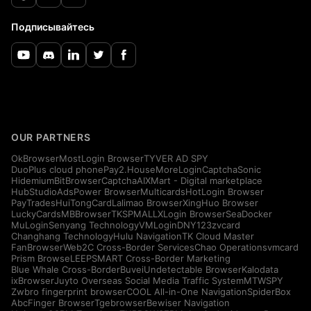
Подписывайтесь
OUR PARTNERS
OkBrowser
MostLogin Browser
TYVER AD SPY
DuoPlus cloud phone
Pay2.House
MoreLogin
CaptchaSonic
Hidemium
BitBrowser
CaptchaAI
XMart - Digital marketplace
HubStudio
AdsPower Browser
Multicards
HotLogin Browser
PayTrades
HuiTongCard
Lalimao Browser
XingHuo Browser
LuckyCards
MBBrowser
TKSPMALL
XLogin Browser
SeaDocker
MuLogin
Senyang Technology
VMLogin
DNY123
zvcard
Changhang Technology
Hulu Navigation
TK Cloud Master
FanBrowser
Web2C Cross-Border Services
Chao Operations
vmcard
Prism Browse
LEEPSMART Cross-Border Marketing
Blue Whale Cross-Border
Buvei
Undetectable Browser
Kalodata
ixBrowser
Juyto Overseas Social Media Traffic System
MTWSPY
Zwbro fingerprint browser
COOL All-in-One Navigation
SpiderBox
AbcFinger Browser
Tgebrowser
Bewiser Navigation