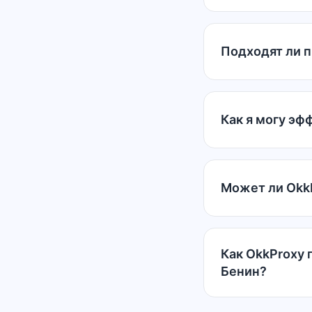
Подходят ли п
Как я могу эф
Может ли OkkP
Как OkkProxy
Бенин?