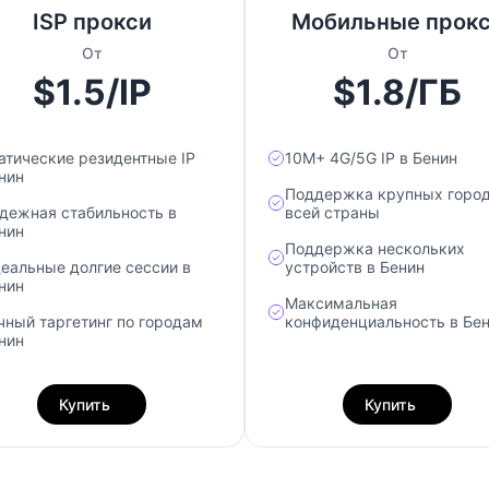
ISP прокси
Мобильные прок
От
От
$1.5/IP
$1.8/ГБ
атические резидентные IP
10М+ 4G/5G IP в Бенин
нин
Поддержка крупных город
дежная стабильность в
всей страны
нин
Поддержка нескольких
еальные долгие сессии в
устройств в Бенин
нин
Максимальная
чный таргетинг по городам
конфиденциальность в Бе
нин
Купить
Купить