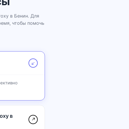
сы
oxy в Бенин. Для
ремя, чтобы помочь
↗
фективно
oxy в
↗