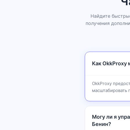
Ч
Найдите быстрые
получения дополни
Как OkkProxy
OkkProxy предост
масштабировать 
Могу ли я упр
Бенин?