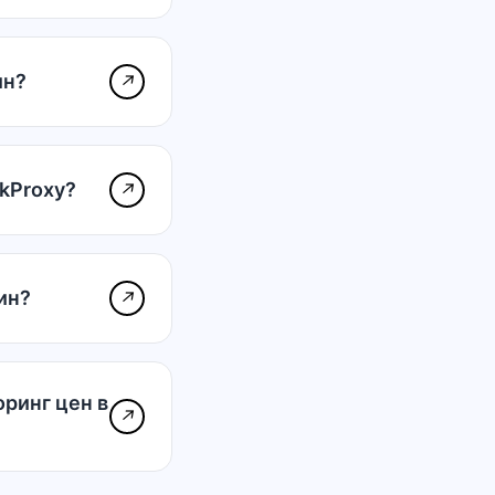
ин?
↗
kProxy?
↗
ин?
↗
ринг цен в
↗