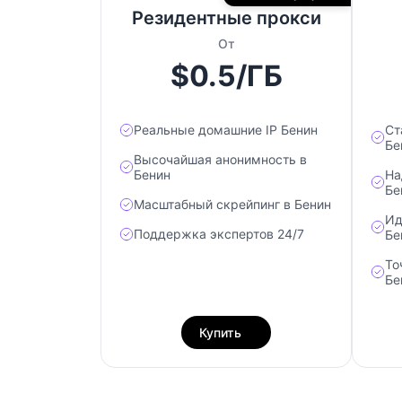
Резидентные прокси
От
$0.5/ГБ
Реальные домашние IP Бенин
Ст
Бе
Высочайшая анонимность в
Бенин
На
Бе
Масштабный скрейпинг в Бенин
Ид
Поддержка экспертов 24/7
Бе
То
Бе
Купить