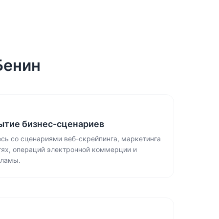
Бенин
ытие бизнес-сценариев
есь со сценариями веб-скрейпинга, маркетинга
тях, операций электронной коммерции и
кламы.