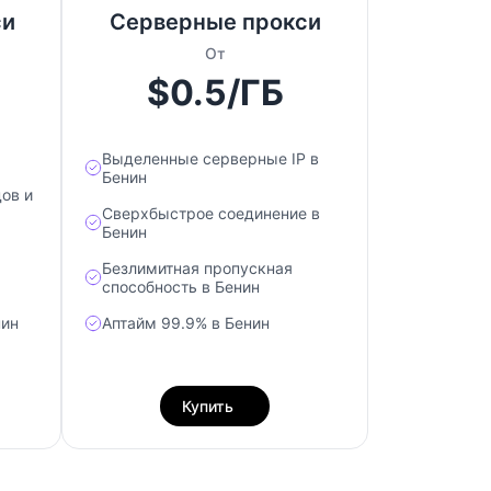
си
Серверные прокси
От
$0.5/ГБ
Выделенные серверные IP в
Бенин
ов и
Сверхбыстрое соединение в
Бенин
Безлимитная пропускная
способность в Бенин
нин
Аптайм 99.9% в Бенин
Купить