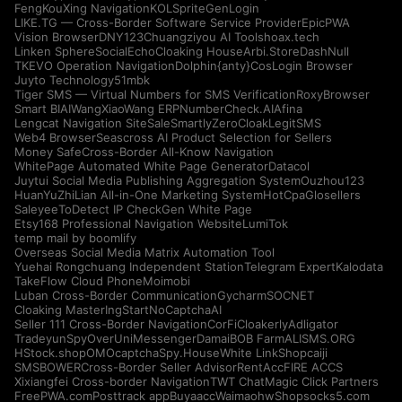
FengKouXing Navigation
KOLSprite
GenLogin
LIKE.TG — Cross-Border Software Service Provider
EpicPWA
Vision Browser
DNY123
Chuangziyou AI Tools
hoax.tech
Linken Sphere
SocialEcho
Cloaking House
Arbi.Store
DashNull
TKEVO Operation Navigation
Dolphin{anty}
CosLogin Browser
Juyto Technology
51mbk
Tiger SMS — Virtual Numbers for SMS Verification
RoxyBrowser
Smart BIAI
WangXiaoWang ERP
NumberCheck.AI
Afina
Lengcat Navigation Site
SaleSmartly
ZeroCloak
LegitSMS
Web4 Browser
Seascross AI Product Selection for Sellers
Money Safe
Cross-Border All-Know Navigation
WhitePage Automated White Page Generator
Datacol
Juytui Social Media Publishing Aggregation System
Ouzhou123
HuanYuZhiLian All-in-One Marketing System
HotCpa
Glosellers
Saleyee
ToDetect IP Check
Gen White Page
Etsy168 Professional Navigation Website
LumiTok
temp mail by boomlify
Overseas Social Media Matrix Automation Tool
Yuehai Rongchuang Independent Station
Telegram Expert
Kalodata
TakeFlow Cloud Phone
Moimobi
Luban Cross-Border Communication
Gycharm
SOCNET
Cloaking Master
IngStart
NoCaptchaAI
Seller 111 Cross-Border Navigation
CorFi
Cloakerly
Adligator
Tradeyun
SpyOver
UniMessenger
Damai
BOB Farm
ALISMS.ORG
HStock.shop
OMOcaptcha
Spy.House
White Link
Shopcaiji
SMSBOWER
Cross-Border Seller Advisor
RentAcc
FIRE ACCS
Xixiangfei Cross-border Navigation
TWT Chat
Magic Click Partners
FreePWA.com
Posttrack app
Buyaacc
Waimaohw
Shopsocks5.com