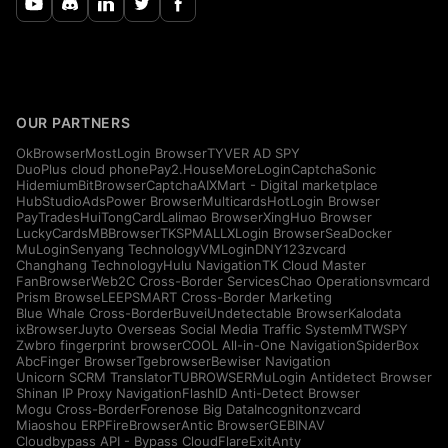
OUR PARTNERS
OkBrowser
MostLogin Browser
TYVER AD SPY
DuoPlus cloud phone
Pay2.House
MoreLogin
CaptchaSonic
Hidemium
BitBrowser
CaptchaAI
XMart - Digital marketplace
HubStudio
AdsPower Browser
Multicards
HotLogin Browser
PayTrades
HuiTongCard
Lalimao Browser
XingHuo Browser
LuckyCards
MBBrowser
TKSPMALL
XLogin Browser
SeaDocker
MuLogin
Senyang Technology
VMLogin
DNY123
zvcard
Changhang Technology
Hulu Navigation
TK Cloud Master
FanBrowser
Web2C Cross-Border Services
Chao Operations
vmcard
Prism Browse
LEEPSMART Cross-Border Marketing
Blue Whale Cross-Border
Buvei
Undetectable Browser
Kalodata
ixBrowser
Juyto Overseas Social Media Traffic System
MTWSPY
Zwbro fingerprint browser
COOL All-in-One Navigation
SpiderBox
AbcFinger Browser
Tgebrowser
Bewiser Navigation
Unicorn SCRM Translator
TUBROWSER
MuLogin Antidetect Browser
Shinan IP Proxy Navigation
FlashID Anti-Detect Browser
Mogu Cross-Border
Forenose Big Data
Incogniton
zvcard
Miaoshou ERP
FireBrowser
Antic Browser
GEBINAV
Cloudbypass API - Bypass CloudFlare
ExitAnty