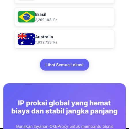
Brasil
2,269,193 IPs
Australia
1,832,723 IPs
Lihat Semua Lokasi
IP proksi global yang hemat
biaya dan stabil jangka panjang
Gunakan layanan OkkProxy untuk membantu bisnis