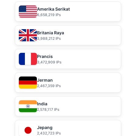
Amerika Serikat
6,658,219 IPs
Britania Raya
3,988,212 IPs
Prancis
3,472,909 IPs
Jerman
2,467,359 IPs
India
2,578,117 IPs
Jepang
2,432,723 IPs