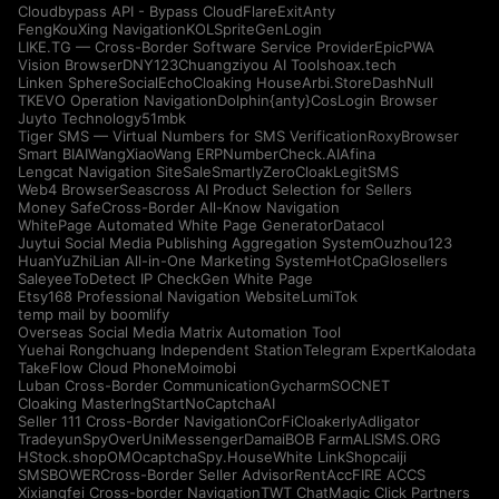
Cloudbypass API - Bypass CloudFlare
ExitAnty
FengKouXing Navigation
KOLSprite
GenLogin
LIKE.TG — Cross-Border Software Service Provider
EpicPWA
Vision Browser
DNY123
Chuangziyou AI Tools
hoax.tech
Linken Sphere
SocialEcho
Cloaking House
Arbi.Store
DashNull
TKEVO Operation Navigation
Dolphin{anty}
CosLogin Browser
Juyto Technology
51mbk
Tiger SMS — Virtual Numbers for SMS Verification
RoxyBrowser
Smart BIAI
WangXiaoWang ERP
NumberCheck.AI
Afina
Lengcat Navigation Site
SaleSmartly
ZeroCloak
LegitSMS
Web4 Browser
Seascross AI Product Selection for Sellers
Money Safe
Cross-Border All-Know Navigation
WhitePage Automated White Page Generator
Datacol
Juytui Social Media Publishing Aggregation System
Ouzhou123
HuanYuZhiLian All-in-One Marketing System
HotCpa
Glosellers
Saleyee
ToDetect IP Check
Gen White Page
Etsy168 Professional Navigation Website
LumiTok
temp mail by boomlify
Overseas Social Media Matrix Automation Tool
Yuehai Rongchuang Independent Station
Telegram Expert
Kalodata
TakeFlow Cloud Phone
Moimobi
Luban Cross-Border Communication
Gycharm
SOCNET
Cloaking Master
IngStart
NoCaptchaAI
Seller 111 Cross-Border Navigation
CorFi
Cloakerly
Adligator
Tradeyun
SpyOver
UniMessenger
Damai
BOB Farm
ALISMS.ORG
HStock.shop
OMOcaptcha
Spy.House
White Link
Shopcaiji
SMSBOWER
Cross-Border Seller Advisor
RentAcc
FIRE ACCS
Xixiangfei Cross-border Navigation
TWT Chat
Magic Click Partners