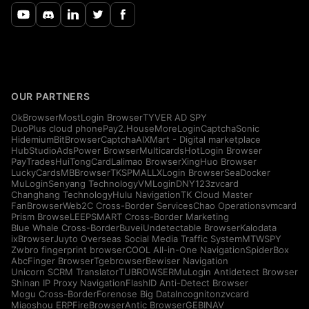
OUR PARTNERS
OkBrowser
MostLogin Browser
TYVER AD SPY
DuoPlus cloud phone
Pay2.House
MoreLogin
CaptchaSonic
Hidemium
BitBrowser
CaptchaAI
XMart - Digital marketplace
HubStudio
AdsPower Browser
Multicards
HotLogin Browser
PayTrades
HuiTongCard
Lalimao Browser
XingHuo Browser
LuckyCards
MBBrowser
TKSPMALL
XLogin Browser
SeaDocker
MuLogin
Senyang Technology
VMLogin
DNY123
zvcard
Changhang Technology
Hulu Navigation
TK Cloud Master
FanBrowser
Web2C Cross-Border Services
Chao Operations
vmcard
Prism Browse
LEEPSMART Cross-Border Marketing
Blue Whale Cross-Border
Buvei
Undetectable Browser
Kalodata
ixBrowser
Juyto Overseas Social Media Traffic System
MTWSPY
Zwbro fingerprint browser
COOL All-in-One Navigation
SpiderBox
AbcFinger Browser
Tgebrowser
Bewiser Navigation
Unicorn SCRM Translator
TUBROWSER
MuLogin Antidetect Browser
Shinan IP Proxy Navigation
FlashID Anti-Detect Browser
Mogu Cross-Border
Forenose Big Data
Incogniton
zvcard
Miaoshou ERP
FireBrowser
Antic Browser
GEBINAV