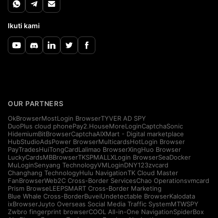
Ikuti kami
OUR PARTNERS
OkBrowser
MostLogin Browser
TYVER AD SPY
DuoPlus cloud phone
Pay2.House
MoreLogin
CaptchaSonic
Hidemium
BitBrowser
CaptchaAI
XMart - Digital marketplace
HubStudio
AdsPower Browser
Multicards
HotLogin Browser
PayTrades
HuiTongCard
Lalimao Browser
XingHuo Browser
LuckyCards
MBBrowser
TKSPMALL
XLogin Browser
SeaDocker
MuLogin
Senyang Technology
VMLogin
DNY123
zvcard
Changhang Technology
Hulu Navigation
TK Cloud Master
FanBrowser
Web2C Cross-Border Services
Chao Operations
vmcard
Prism Browse
LEEPSMART Cross-Border Marketing
Blue Whale Cross-Border
Buvei
Undetectable Browser
Kalodata
ixBrowser
Juyto Overseas Social Media Traffic System
MTWSPY
Zwbro fingerprint browser
COOL All-in-One Navigation
SpiderBox