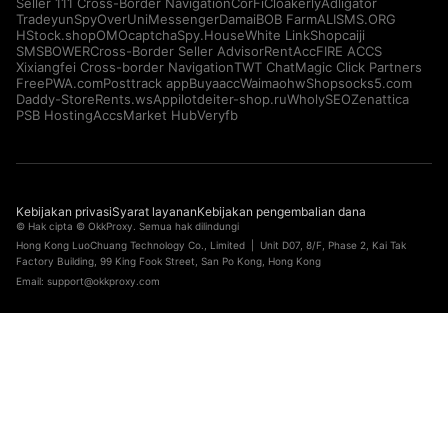
Seller 111 Cross-Border Navigation
CorFi
Cloakerly
Adligator
Tradeyun
SpyOver
UniMessenger
Damai
BOB Farm
ALISMS.ORG
HStock.shop
OMOcaptcha
Spy.House
White Link
Shopcaiji
SMSBOWER
Cross-Border Seller Advisor
RentAcc
FIRE ACCS
Xixiangfei Cross-border Navigation
TWT Chat
Magic Click Partners
FreePWA.com
Posttrack app
Buyaacc
Waimaohw
Shopsocks5.com
Daddy-Store
Rents.ws
Appilot
deiter-shop.ru
WholySEO
Zenattica
PSB Hosting
AccsMarket Hub
Veryfb
Kebijakan privasi
Syarat layanan
Kebijakan pengembalian dana
© Hak cipta © OkkProxy. Semua hak dilindungi
Hong Kong LuoChuang Technology Co., Limited | Unit D07, 8/F, Phase 2, Kai Tak
Factory Building, 99 King Fook Street, San Po Kong, Hong Kong
Email:
support@okkproxy.com