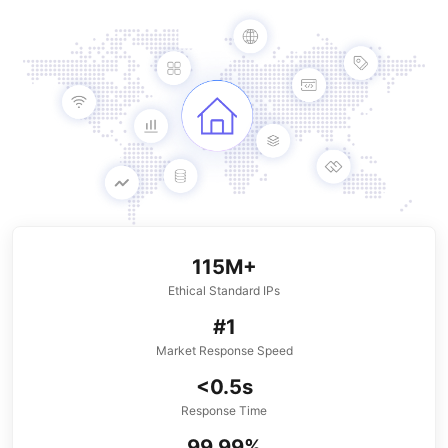
115M+
Ethical Standard IPs
#1
Market Response Speed
<0.5s
Response Time
99.99%