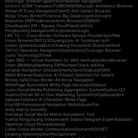
AbcFinger Browser
Tgebrowser
Bewiser Navigation
Unicorn SCRM Translator
TUBROWSER
MuLogin Antidetect Browser
Shinan IP Proxy Navigation
FlashID Anti-Detect Browser
Mogu Cross-Border
Forenose Big Data
Incogniton
zvcard
Miaoshou ERP
FireBrowser
Antic Browser
GEBINAV
Cloudbypass API - Bypass CloudFlare
ExitAnty
FengKouXing Navigation
KOLSprite
GenLogin
LIKE.TG — Cross-Border Software Service Provider
EpicPWA
Vision Browser
DNY123
Chuangziyou AI Tools
hoax.tech
Linken Sphere
SocialEcho
Cloaking House
Arbi.Store
DashNull
TKEVO Operation Navigation
Dolphin{anty}
CosLogin Browser
Juyto Technology
51mbk
Tiger SMS — Virtual Numbers for SMS Verification
RoxyBrowser
Smart BIAI
WangXiaoWang ERP
NumberCheck.AI
Afina
Lengcat Navigation Site
SaleSmartly
ZeroCloak
LegitSMS
Web4 Browser
Seascross AI Product Selection for Sellers
Money Safe
Cross-Border All-Know Navigation
WhitePage Automated White Page Generator
Datacol
Juytui Social Media Publishing Aggregation System
Ouzhou123
HuanYuZhiLian All-in-One Marketing System
HotCpa
Glosellers
Saleyee
ToDetect IP Check
Gen White Page
Etsy168 Professional Navigation Website
LumiTok
temp mail by boomlify
Overseas Social Media Matrix Automation Tool
Yuehai Rongchuang Independent Station
Telegram Expert
Kalodata
TakeFlow Cloud Phone
Moimobi
Luban Cross-Border Communication
Gycharm
SOCNET
Cloaking Master
IngStart
NoCaptchaAI