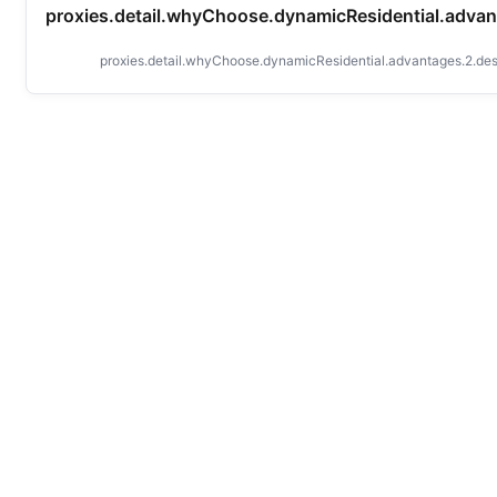
proxies.detail.whyChoose.dynamicResidential.advant
proxies.detail.whyChoose.dynamicResidential.advantages.2.des