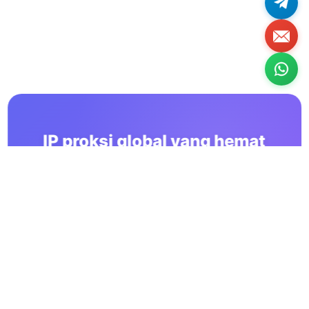
IP proksi global yang hemat
biaya dan stabil jangka panjang
Gunakan layanan OkkProxy untuk membantu bisnis
Anda tumbuh secara efisien dan stabil
Coba Gratis
Perusahaan