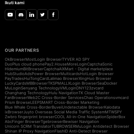
Ikuti kami
OUR PARTNERS
OkBrowser
MostLogin Browser
TYVER AD SPY
DuoPlus cloud phone
Pay2.House
MoreLogin
CaptchaSonic
Hidemium
BitBrowser
CaptchaAI
XMart - Digital marketplace
HubStudio
AdsPower Browser
Multicards
HotLogin Browser
PayTrades
HuiTongCard
Lalimao Browser
XingHuo Browser
LuckyCards
MBBrowser
TKSPMALL
XLogin Browser
SeaDocker
MuLogin
Senyang Technology
VMLogin
DNY123
zvcard
Changhang Technology
Hulu Navigation
TK Cloud Master
FanBrowser
Web2C Cross-Border Services
Chao Operations
vmcard
Prism Browse
LEEPSMART Cross-Border Marketing
Blue Whale Cross-Border
Buvei
Undetectable Browser
Kalodata
ixBrowser
Juyto Overseas Social Media Traffic System
MTWSPY
Zwbro fingerprint browser
COOL All-in-One Navigation
SpiderBox
AbcFinger Browser
Tgebrowser
Bewiser Navigation
Unicorn SCRM Translator
TUBROWSER
MuLogin Antidetect Browser
Shinan IP Proxy Navigation
FlashID Anti-Detect Browser