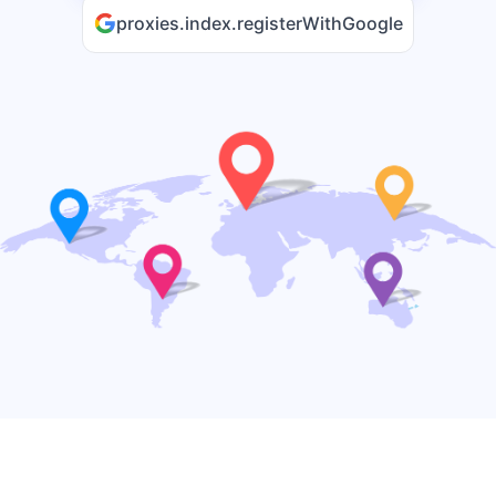
proxies.index.registerWithGoogle