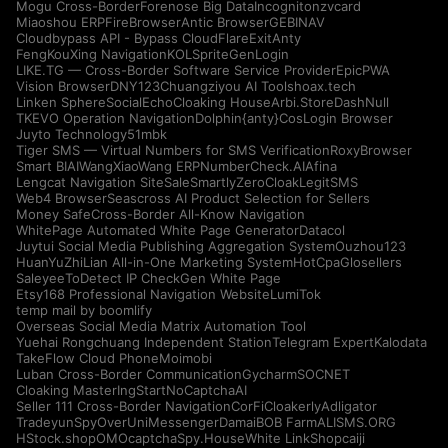
Mogu Cross-Border
Forenose Big Data
Incogniton
zvcard
Miaoshou ERP
FireBrowser
Antic Browser
GEBINAV
Cloudbypass API - Bypass CloudFlare
ExitAnty
FengKouXing Navigation
KOLSprite
GenLogin
LIKE.TG — Cross-Border Software Service Provider
EpicPWA
Vision Browser
DNY123
Chuangziyou AI Tools
hoax.tech
Linken Sphere
SocialEcho
Cloaking House
Arbi.Store
DashNull
TKEVO Operation Navigation
Dolphin{anty}
CosLogin Browser
Juyto Technology
51mbk
Tiger SMS — Virtual Numbers for SMS Verification
RoxyBrowser
Smart BIAI
WangXiaoWang ERP
NumberCheck.AI
Afina
Lengcat Navigation Site
SaleSmartly
ZeroCloak
LegitSMS
Web4 Browser
Seascross AI Product Selection for Sellers
Money Safe
Cross-Border All-Know Navigation
WhitePage Automated White Page Generator
Datacol
Juytui Social Media Publishing Aggregation System
Ouzhou123
HuanYuZhiLian All-in-One Marketing System
HotCpa
Glosellers
Saleyee
ToDetect IP Check
Gen White Page
Etsy168 Professional Navigation Website
LumiTok
temp mail by boomlify
Overseas Social Media Matrix Automation Tool
Yuehai Rongchuang Independent Station
Telegram Expert
Kalodata
TakeFlow Cloud Phone
Moimobi
Luban Cross-Border Communication
Gycharm
SOCNET
Cloaking Master
IngStart
NoCaptchaAI
Seller 111 Cross-Border Navigation
CorFi
Cloakerly
Adligator
Tradeyun
SpyOver
UniMessenger
Damai
BOB Farm
ALISMS.ORG
HStock.shop
OMOcaptcha
Spy.House
White Link
Shopcaiji