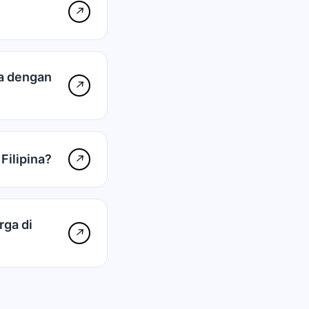
↗
na dengan
↗
ilipina?
↗
ga di
↗