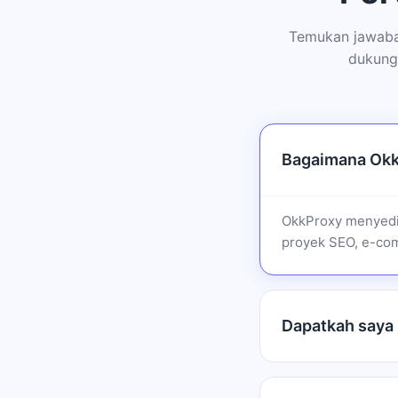
Temukan jawaban
dukung
Bagaimana OkkP
OkkProxy menyedia
proyek SEO, e-com
Dapatkah saya 