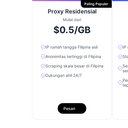
Paling Populer
Proxy Residensial
Mulai dari
$0.5/GB
IP rumah tangga Filipina asli
IP 
Anonimitas tertinggi di Filipina
Sta
Scraping skala besar di Filipina
Se
se
Dukungan ahli 24/7
Pe
te
Pesan