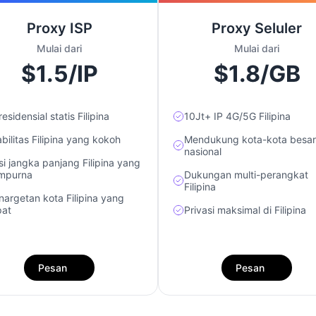
Proxy ISP
Proxy Seluler
Mulai dari
Mulai dari
$1.5/IP
$1.8/GB
residensial statis Filipina
10Jt+ IP 4G/5G Filipina
bilitas Filipina yang kokoh
Mendukung kota-kota besar
nasional
si jangka panjang Filipina yang
mpurna
Dukungan multi-perangkat
Filipina
nargetan kota Filipina yang
pat
Privasi maksimal di Filipina
Pesan
Pesan