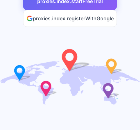
proxies.index.startFreeTrial
proxies.index.registerWithGoogle