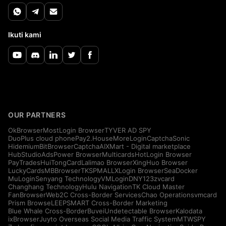
Ikuti kami
OUR PARTNERS
OkBrowser
MostLogin Browser
TYVER AD SPY
DuoPlus cloud phone
Pay2.House
MoreLogin
CaptchaSonic
Hidemium
BitBrowser
CaptchaAI
XMart - Digital marketplace
HubStudio
AdsPower Browser
Multicards
HotLogin Browser
PayTrades
HuiTongCard
Lalimao Browser
XingHuo Browser
LuckyCards
MBBrowser
TKSPMALL
XLogin Browser
SeaDocker
MuLogin
Senyang Technology
VMLogin
DNY123
zvcard
Changhang Technology
Hulu Navigation
TK Cloud Master
FanBrowser
Web2C Cross-Border Services
Chao Operations
vmcard
Prism Browse
LEEPSMART Cross-Border Marketing
Blue Whale Cross-Border
Buvei
Undetectable Browser
Kalodata
ixBrowser
Juyto Overseas Social Media Traffic System
MTWSPY