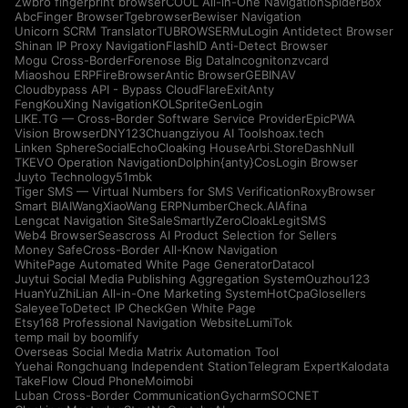
Zwbro fingerprint browser
COOL All-in-One Navigation
SpiderBox
AbcFinger Browser
Tgebrowser
Bewiser Navigation
Unicorn SCRM Translator
TUBROWSER
MuLogin Antidetect Browser
Shinan IP Proxy Navigation
FlashID Anti-Detect Browser
Mogu Cross-Border
Forenose Big Data
Incogniton
zvcard
Miaoshou ERP
FireBrowser
Antic Browser
GEBINAV
Cloudbypass API - Bypass CloudFlare
ExitAnty
FengKouXing Navigation
KOLSprite
GenLogin
LIKE.TG — Cross-Border Software Service Provider
EpicPWA
Vision Browser
DNY123
Chuangziyou AI Tools
hoax.tech
Linken Sphere
SocialEcho
Cloaking House
Arbi.Store
DashNull
TKEVO Operation Navigation
Dolphin{anty}
CosLogin Browser
Juyto Technology
51mbk
Tiger SMS — Virtual Numbers for SMS Verification
RoxyBrowser
Smart BIAI
WangXiaoWang ERP
NumberCheck.AI
Afina
Lengcat Navigation Site
SaleSmartly
ZeroCloak
LegitSMS
Web4 Browser
Seascross AI Product Selection for Sellers
Money Safe
Cross-Border All-Know Navigation
WhitePage Automated White Page Generator
Datacol
Juytui Social Media Publishing Aggregation System
Ouzhou123
HuanYuZhiLian All-in-One Marketing System
HotCpa
Glosellers
Saleyee
ToDetect IP Check
Gen White Page
Etsy168 Professional Navigation Website
LumiTok
temp mail by boomlify
Overseas Social Media Matrix Automation Tool
Yuehai Rongchuang Independent Station
Telegram Expert
Kalodata
TakeFlow Cloud Phone
Moimobi
Luban Cross-Border Communication
Gycharm
SOCNET