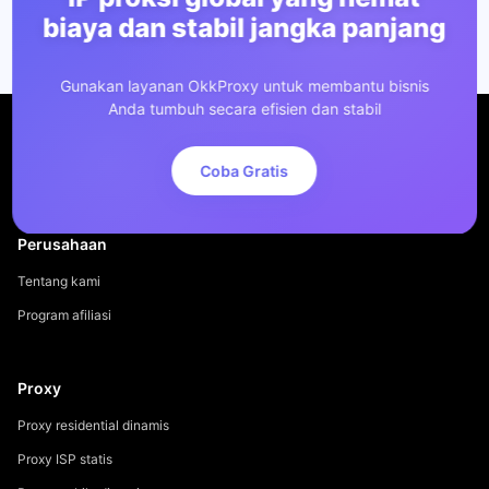
biaya dan stabil jangka panjang
Gunakan layanan OkkProxy untuk membantu bisnis
Anda tumbuh secara efisien dan stabil
Coba Gratis
Perusahaan
Tentang kami
Program afiliasi
Proxy
Proxy residential dinamis
Proxy ISP statis