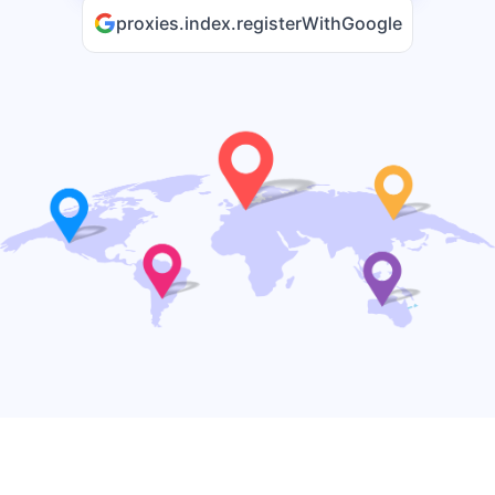
proxies.index.registerWithGoogle