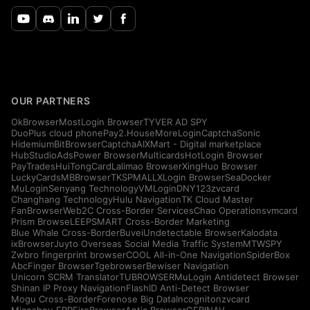
OUR PARTNERS
OkBrowser
MostLogin Browser
TYVER AD SPY
DuoPlus cloud phone
Pay2.House
MoreLogin
CaptchaSonic
Hidemium
BitBrowser
CaptchaAI
XMart - Digital marketplace
HubStudio
AdsPower Browser
Multicards
HotLogin Browser
PayTrades
HuiTongCard
Lalimao Browser
XingHuo Browser
LuckyCards
MBBrowser
TKSPMALL
XLogin Browser
SeaDocker
MuLogin
Senyang Technology
VMLogin
DNY123
zvcard
Changhang Technology
Hulu Navigation
TK Cloud Master
FanBrowser
Web2C Cross-Border Services
Chao Operations
vmcard
Prism Browse
LEEPSMART Cross-Border Marketing
Blue Whale Cross-Border
Buvei
Undetectable Browser
Kalodata
ixBrowser
Juyto Overseas Social Media Traffic System
MTWSPY
Zwbro fingerprint browser
COOL All-in-One Navigation
SpiderBox
AbcFinger Browser
Tgebrowser
Bewiser Navigation
Unicorn SCRM Translator
TUBROWSER
MuLogin Antidetect Browser
Shinan IP Proxy Navigation
FlashID Anti-Detect Browser
Mogu Cross-Border
Forenose Big Data
Incogniton
zvcard