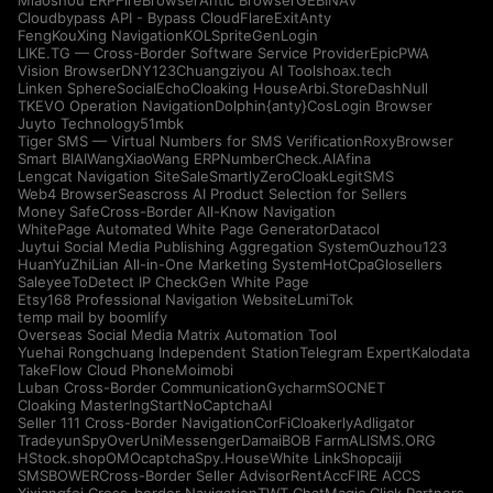
Miaoshou ERP
FireBrowser
Antic Browser
GEBINAV
Cloudbypass API - Bypass CloudFlare
ExitAnty
FengKouXing Navigation
KOLSprite
GenLogin
LIKE.TG — Cross-Border Software Service Provider
EpicPWA
Vision Browser
DNY123
Chuangziyou AI Tools
hoax.tech
Linken Sphere
SocialEcho
Cloaking House
Arbi.Store
DashNull
TKEVO Operation Navigation
Dolphin{anty}
CosLogin Browser
Juyto Technology
51mbk
Tiger SMS — Virtual Numbers for SMS Verification
RoxyBrowser
Smart BIAI
WangXiaoWang ERP
NumberCheck.AI
Afina
Lengcat Navigation Site
SaleSmartly
ZeroCloak
LegitSMS
Web4 Browser
Seascross AI Product Selection for Sellers
Money Safe
Cross-Border All-Know Navigation
WhitePage Automated White Page Generator
Datacol
Juytui Social Media Publishing Aggregation System
Ouzhou123
HuanYuZhiLian All-in-One Marketing System
HotCpa
Glosellers
Saleyee
ToDetect IP Check
Gen White Page
Etsy168 Professional Navigation Website
LumiTok
temp mail by boomlify
Overseas Social Media Matrix Automation Tool
Yuehai Rongchuang Independent Station
Telegram Expert
Kalodata
TakeFlow Cloud Phone
Moimobi
Luban Cross-Border Communication
Gycharm
SOCNET
Cloaking Master
IngStart
NoCaptchaAI
Seller 111 Cross-Border Navigation
CorFi
Cloakerly
Adligator
Tradeyun
SpyOver
UniMessenger
Damai
BOB Farm
ALISMS.ORG
HStock.shop
OMOcaptcha
Spy.House
White Link
Shopcaiji
SMSBOWER
Cross-Border Seller Advisor
RentAcc
FIRE ACCS