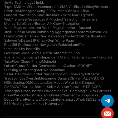
Juyto Technology
51mbk
Tiger SMS — Virtual Numbers for SMS Verification
RoxyBrowser
Smart BIAI
WangXiaoWang ERP
NumberCheck.AI
Afina
Lengcat Navigation Site
SaleSmartly
ZeroCloak
LegitSMS
Web4 Browser
Seascross AI Product Selection for Sellers
Money Safe
Cross-Border All-Know Navigation
WhitePage Automated White Page Generator
Datacol
Juytui Social Media Publishing Aggregation System
Ouzhou123
HuanYuZhiLian All-in-One Marketing System
HotCpa
Glosellers
Saleyee
ToDetect IP Check
Gen White Page
Etsy168 Professional Navigation Website
LumiTok
temp mail by boomlify
Overseas Social Media Matrix Automation Tool
Yuehai Rongchuang Independent Station
Telegram Expert
Kalodata
TakeFlow Cloud Phone
Moimobi
Luban Cross-Border Communication
Gycharm
SOCNET
Cloaking Master
IngStart
NoCaptchaAI
Seller 111 Cross-Border Navigation
CorFi
Cloakerly
Adligator
Tradeyun
SpyOver
UniMessenger
Damai
BOB Farm
ALISMS.ORG
HStock.shop
OMOcaptcha
Spy.House
White Link
Shopcaiji
SMSBOWER
Cross-Border Seller Advisor
RentAcc
FIRE ACCS
Xixiangfei Cross-border Navigation
TWT Chat
Magic Click Partners
FreePWA.com
Posttrack app
Buyaacc
Waimaohw
Shopsocks5.com
Daddy-Store
Rents.ws
Appilot
deiter-shop.ru
WholySEO
Zenattica
PSB Hosting
AccsMarket Hub
Veryfb