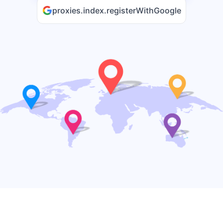
proxies.index.registerWithGoogle