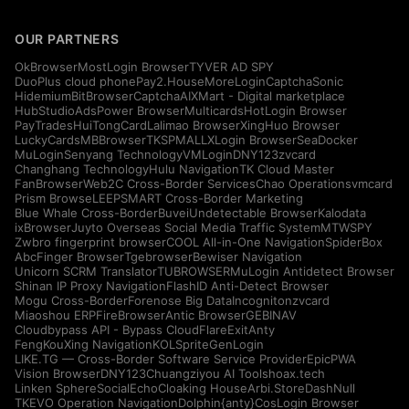
OUR PARTNERS
OkBrowser
MostLogin Browser
TYVER AD SPY
DuoPlus cloud phone
Pay2.House
MoreLogin
CaptchaSonic
Hidemium
BitBrowser
CaptchaAI
XMart - Digital marketplace
HubStudio
AdsPower Browser
Multicards
HotLogin Browser
PayTrades
HuiTongCard
Lalimao Browser
XingHuo Browser
LuckyCards
MBBrowser
TKSPMALL
XLogin Browser
SeaDocker
MuLogin
Senyang Technology
VMLogin
DNY123
zvcard
Changhang Technology
Hulu Navigation
TK Cloud Master
FanBrowser
Web2C Cross-Border Services
Chao Operations
vmcard
Prism Browse
LEEPSMART Cross-Border Marketing
Blue Whale Cross-Border
Buvei
Undetectable Browser
Kalodata
ixBrowser
Juyto Overseas Social Media Traffic System
MTWSPY
Zwbro fingerprint browser
COOL All-in-One Navigation
SpiderBox
AbcFinger Browser
Tgebrowser
Bewiser Navigation
Unicorn SCRM Translator
TUBROWSER
MuLogin Antidetect Browser
Shinan IP Proxy Navigation
FlashID Anti-Detect Browser
Mogu Cross-Border
Forenose Big Data
Incogniton
zvcard
Miaoshou ERP
FireBrowser
Antic Browser
GEBINAV
Cloudbypass API - Bypass CloudFlare
ExitAnty
FengKouXing Navigation
KOLSprite
GenLogin
LIKE.TG — Cross-Border Software Service Provider
EpicPWA
Vision Browser
DNY123
Chuangziyou AI Tools
hoax.tech
Linken Sphere
SocialEcho
Cloaking House
Arbi.Store
DashNull
TKEVO Operation Navigation
Dolphin{anty}
CosLogin Browser