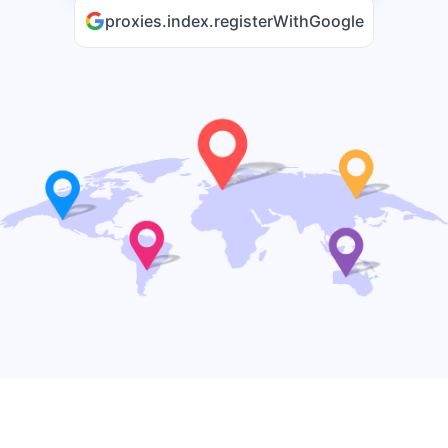
proxies.index.registerWithGoogle