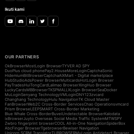
Ikuti kami
OUR PARTNERS
OkBrowser
MostLogin Browser
TYVER AD SPY
DuoPlus cloud phone
Pay2.House
MoreLogin
CaptchaSonic
Hidemium
BitBrowser
CaptchaAI
XMart - Digital marketplace
HubStudio
AdsPower Browser
Multicards
HotLogin Browser
PayTrades
HuiTongCard
Lalimao Browser
XingHuo Browser
LuckyCards
MBBrowser
TKSPMALL
XLogin Browser
SeaDocker
MuLogin
Senyang Technology
VMLogin
DNY123
zvcard
Changhang Technology
Hulu Navigation
TK Cloud Master
FanBrowser
Web2C Cross-Border Services
Chao Operations
vmcard
Prism Browse
LEEPSMART Cross-Border Marketing
Blue Whale Cross-Border
Buvei
Undetectable Browser
Kalodata
ixBrowser
Juyto Overseas Social Media Traffic System
MTWSPY
Zwbro fingerprint browser
COOL All-in-One Navigation
SpiderBox
AbcFinger Browser
Tgebrowser
Bewiser Navigation
Unicorn SCRM Translator
TUBROWSER
MuLogin Antidetect Browser