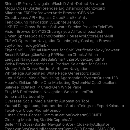
Shinan IP Proxy Navigation
FlashID Anti-Detect Browser
Mogu Cross-Border
Forenose Big Data
Incogniton
zvcard
Miaoshou ERP
FireBrowser
Antic Browser
GEBINAV
Cloudbypass API - Bypass CloudFlare
ExitAnty
FengKouXing Navigation
KOLSprite
GenLogin
LIKE.TG — Cross-Border Software Service Provider
EpicPWA
Vision Browser
DNY123
Chuangziyou AI Tools
hoax.tech
Linken Sphere
SocialEcho
Cloaking House
Arbi.Store
DashNull
TKEVO Operation Navigation
Dolphin{anty}
CosLogin Browser
Juyto Technology
51mbk
Tiger SMS — Virtual Numbers for SMS Verification
RoxyBrowser
Smart BIAI
WangXiaoWang ERP
NumberCheck.AI
Afina
Lengcat Navigation Site
SaleSmartly
ZeroCloak
LegitSMS
Web4 Browser
Seascross AI Product Selection for Sellers
Money Safe
Cross-Border All-Know Navigation
WhitePage Automated White Page Generator
Datacol
Juytui Social Media Publishing Aggregation System
Ouzhou123
HuanYuZhiLian All-in-One Marketing System
HotCpa
Glosellers
Saleyee
ToDetect IP Check
Gen White Page
Etsy168 Professional Navigation Website
LumiTok
temp mail by boomlify
Overseas Social Media Matrix Automation Tool
Yuehai Rongchuang Independent Station
Telegram Expert
Kalodata
TakeFlow Cloud Phone
Moimobi
Luban Cross-Border Communication
Gycharm
SOCNET
Cloaking Master
IngStart
NoCaptchaAI
Seller 111 Cross-Border Navigation
CorFi
Cloakerly
Adligator
Tradeyun
SpyOver
UniMessenger
Damai
BOB Farm
ALISMS.ORG