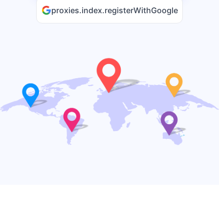
proxies.index.registerWithGoogle