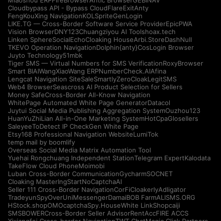
Miaoshou ERP
FireBrowser
Antic Browser
GEBINAV
Cloudbypass API - Bypass CloudFlare
ExitAnty
FengKouXing Navigation
KOLSprite
GenLogin
LIKE.TG — Cross-Border Software Service Provider
EpicPWA
Vision Browser
DNY123
Chuangziyou AI Tools
hoax.tech
Linken Sphere
SocialEcho
Cloaking House
Arbi.Store
DashNull
TKEVO Operation Navigation
Dolphin{anty}
CosLogin Browser
Juyto Technology
51mbk
Tiger SMS — Virtual Numbers for SMS Verification
RoxyBrowser
Smart BIAI
WangXiaoWang ERP
NumberCheck.AI
Afina
Lengcat Navigation Site
SaleSmartly
ZeroCloak
LegitSMS
Web4 Browser
Seascross AI Product Selection for Sellers
Money Safe
Cross-Border All-Know Navigation
WhitePage Automated White Page Generator
Datacol
Juytui Social Media Publishing Aggregation System
Ouzhou123
HuanYuZhiLian All-in-One Marketing System
HotCpa
Glosellers
Saleyee
ToDetect IP Check
Gen White Page
Etsy168 Professional Navigation Website
LumiTok
temp mail by boomlify
Overseas Social Media Matrix Automation Tool
Yuehai Rongchuang Independent Station
Telegram Expert
Kalodata
TakeFlow Cloud Phone
Moimobi
Luban Cross-Border Communication
Gycharm
SOCNET
Cloaking Master
IngStart
NoCaptchaAI
Seller 111 Cross-Border Navigation
CorFi
Cloakerly
Adligator
Tradeyun
SpyOver
UniMessenger
Damai
BOB Farm
ALISMS.ORG
HStock.shop
OMOcaptcha
Spy.House
White Link
Shopcaiji
SMSBOWER
Cross-Border Seller Advisor
RentAcc
FIRE ACCS