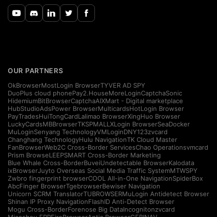
OUR PARTNERS
OkBrowser
MostLogin Browser
TYVER AD SPY
DuoPlus cloud phone
Pay2.House
MoreLogin
CaptchaSonic
Hidemium
BitBrowser
CaptchaAI
XMart - Digital marketplace
HubStudio
AdsPower Browser
Multicards
HotLogin Browser
PayTrades
HuiTongCard
Lalimao Browser
XingHuo Browser
LuckyCards
MBBrowser
TKSPMALL
XLogin Browser
SeaDocker
MuLogin
Senyang Technology
VMLogin
DNY123
zvcard
Changhang Technology
Hulu Navigation
TK Cloud Master
FanBrowser
Web2C Cross-Border Services
Chao Operations
vmcard
Prism Browse
LEEPSMART Cross-Border Marketing
Blue Whale Cross-Border
Buvei
Undetectable Browser
Kalodata
ixBrowser
Juyto Overseas Social Media Traffic System
MTWSPY
Zwbro fingerprint browser
COOL All-in-One Navigation
SpiderBox
AbcFinger Browser
Tgebrowser
Bewiser Navigation
Unicorn SCRM Translator
TUBROWSER
MuLogin Antidetect Browser
Shinan IP Proxy Navigation
FlashID Anti-Detect Browser
Mogu Cross-Border
Forenose Big Data
Incogniton
zvcard