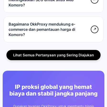
Komoro?
Bagaimana OkkProxy mendukung e-
commerce dan pemantauan harga di
↗
Komoro?
Lihat Semua Pertanyaan yang Sering Diajukan
IP proksi global yang hemat
biaya dan stabil jangka panjang
Gunakan layanan OkkProxy untuk membantu bisnis