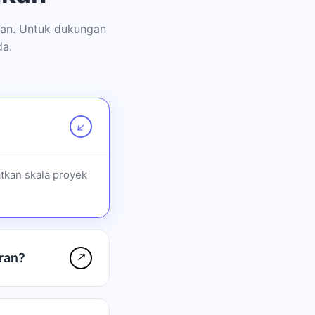
ran. Untuk dukungan
da.
↗
tkan skala proyek
ran?
↗