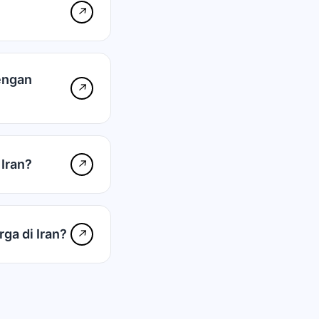
↗
engan
↗
Iran?
↗
a di Iran?
↗