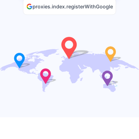
proxies.index.registerWithGoogle