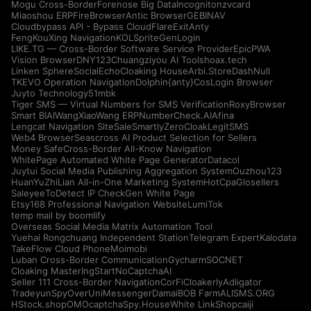
Mogu Cross-Border
Forenose Big Data
Incogniton
zvcard
Miaoshou ERP
FireBrowser
Antic Browser
GEBINAV
Cloudbypass API - Bypass CloudFlare
ExitAnty
FengKouXing Navigation
KOLSprite
GenLogin
LIKE.TG — Cross-Border Software Service Provider
EpicPWA
Vision Browser
DNY123
Chuangziyou AI Tools
hoax.tech
Linken Sphere
SocialEcho
Cloaking House
Arbi.Store
DashNull
TKEVO Operation Navigation
Dolphin{anty}
CosLogin Browser
Juyto Technology
51mbk
Tiger SMS — Virtual Numbers for SMS Verification
RoxyBrowser
Smart BIAI
WangXiaoWang ERP
NumberCheck.AI
Afina
Lengcat Navigation Site
SaleSmartly
ZeroCloak
LegitSMS
Web4 Browser
Seascross AI Product Selection for Sellers
Money Safe
Cross-Border All-Know Navigation
WhitePage Automated White Page Generator
Datacol
Juytui Social Media Publishing Aggregation System
Ouzhou123
HuanYuZhiLian All-in-One Marketing System
HotCpa
Glosellers
Saleyee
ToDetect IP Check
Gen White Page
Etsy168 Professional Navigation Website
LumiTok
temp mail by boomlify
Overseas Social Media Matrix Automation Tool
Yuehai Rongchuang Independent Station
Telegram Expert
Kalodata
TakeFlow Cloud Phone
Moimobi
Luban Cross-Border Communication
Gycharm
SOCNET
Cloaking Master
IngStart
NoCaptchaAI
Seller 111 Cross-Border Navigation
CorFi
Cloakerly
Adligator
Tradeyun
SpyOver
UniMessenger
Damai
BOB Farm
ALISMS.ORG
HStock.shop
OMOcaptcha
Spy.House
White Link
Shopcaiji