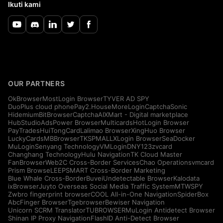
Ikuti kami
OUR PARTNERS
OkBrowser
MostLogin Browser
TYVER AD SPY
DuoPlus cloud phone
Pay2.House
MoreLogin
CaptchaSonic
Hidemium
BitBrowser
CaptchaAI
XMart - Digital marketplace
HubStudio
AdsPower Browser
Multicards
HotLogin Browser
PayTrades
HuiTongCard
Lalimao Browser
XingHuo Browser
LuckyCards
MBBrowser
TKSPMALL
XLogin Browser
SeaDocker
MuLogin
Senyang Technology
VMLogin
DNY123
zvcard
Changhang Technology
Hulu Navigation
TK Cloud Master
FanBrowser
Web2C Cross-Border Services
Chao Operations
vmcard
Prism Browse
LEEPSMART Cross-Border Marketing
Blue Whale Cross-Border
Buvei
Undetectable Browser
Kalodata
ixBrowser
Juyto Overseas Social Media Traffic System
MTWSPY
Zwbro fingerprint browser
COOL All-in-One Navigation
SpiderBox
AbcFinger Browser
Tgebrowser
Bewiser Navigation
Unicorn SCRM Translator
TUBROWSER
MuLogin Antidetect Browser
Shinan IP Proxy Navigation
FlashID Anti-Detect Browser