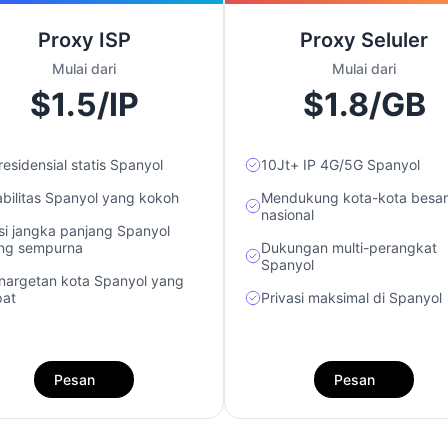
Proxy ISP
Proxy Seluler
Mulai dari
Mulai dari
$1.5/IP
$1.8/GB
residensial statis Spanyol
10Jt+ IP 4G/5G Spanyol
abilitas Spanyol yang kokoh
Mendukung kota-kota besar
nasional
si jangka panjang Spanyol
ng sempurna
Dukungan multi-perangkat
Spanyol
nargetan kota Spanyol yang
pat
Privasi maksimal di Spanyol
Pesan
Pesan