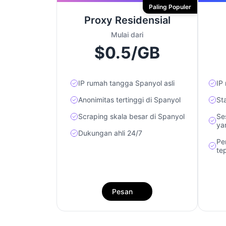
Paling Populer
Proxy Residensial
Mulai dari
$0.5/GB
IP rumah tangga Spanyol asli
IP 
Anonimitas tertinggi di Spanyol
St
Scraping skala besar di Spanyol
Se
ya
Dukungan ahli 24/7
Pe
te
Pesan