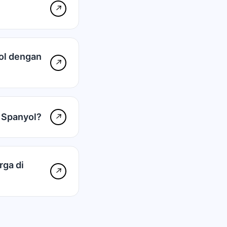
↗
ol dengan
↗
 Spanyol?
↗
ga di
↗