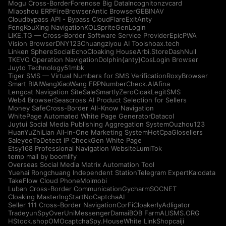
Mogu Cross-Border
Forenose Big Data
Incogniton
zvcard
Miaoshou ERP
FireBrowser
Antic Browser
GEBINAV
Cloudbypass API - Bypass CloudFlare
ExitAnty
FengKouXing Navigation
KOLSprite
GenLogin
LIKE.TG — Cross-Border Software Service Provider
EpicPWA
Vision Browser
DNY123
Chuangziyou AI Tools
hoax.tech
Linken Sphere
SocialEcho
Cloaking House
Arbi.Store
DashNull
TKEVO Operation Navigation
Dolphin{anty}
CosLogin Browser
Juyto Technology
51mbk
Tiger SMS — Virtual Numbers for SMS Verification
RoxyBrowser
Smart BIAI
WangXiaoWang ERP
NumberCheck.AI
Afina
Lengcat Navigation Site
SaleSmartly
ZeroCloak
LegitSMS
Web4 Browser
Seascross AI Product Selection for Sellers
Money Safe
Cross-Border All-Know Navigation
WhitePage Automated White Page Generator
Datacol
Juytui Social Media Publishing Aggregation System
Ouzhou123
HuanYuZhiLian All-in-One Marketing System
HotCpa
Glosellers
Saleyee
ToDetect IP Check
Gen White Page
Etsy168 Professional Navigation Website
LumiTok
temp mail by boomlify
Overseas Social Media Matrix Automation Tool
Yuehai Rongchuang Independent Station
Telegram Expert
Kalodata
TakeFlow Cloud Phone
Moimobi
Luban Cross-Border Communication
Gycharm
SOCNET
Cloaking Master
IngStart
NoCaptchaAI
Seller 111 Cross-Border Navigation
CorFi
Cloakerly
Adligator
Tradeyun
SpyOver
UniMessenger
Damai
BOB Farm
ALISMS.ORG
HStock.shop
OMOcaptcha
Spy.House
White Link
Shopcaiji