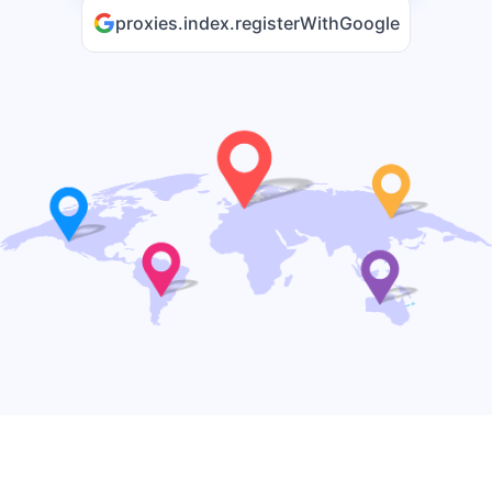
proxies.index.registerWithGoogle