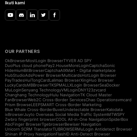
Ikuti kami
OUR PARTNERS
OkBrowser
MostLogin Browser
TYVER AD SPY
DuoPlus cloud phone
Pay2.House
MoreLogin
CaptchaSonic
Hidemium
BitBrowser
CaptchaAI
XMart - Digital marketplace
HubStudio
AdsPower Browser
Multicards
HotLogin Browser
PayTrades
HuiTongCard
Lalimao Browser
XingHuo Browser
LuckyCards
MBBrowser
TKSPMALL
XLogin Browser
SeaDocker
MuLogin
Senyang Technology
VMLogin
DNY123
zvcard
Changhang Technology
Hulu Navigation
TK Cloud Master
FanBrowser
Web2C Cross-Border Services
Chao Operations
vmcard
Prism Browse
LEEPSMART Cross-Border Marketing
Blue Whale Cross-Border
Buvei
Undetectable Browser
Kalodata
ixBrowser
Juyto Overseas Social Media Traffic System
MTWSPY
Zwbro fingerprint browser
COOL All-in-One Navigation
SpiderBox
AbcFinger Browser
Tgebrowser
Bewiser Navigation
Unicorn SCRM Translator
TUBROWSER
MuLogin Antidetect Browser
Shinan IP Proxy Navigation
FlashID Anti-Detect Browser