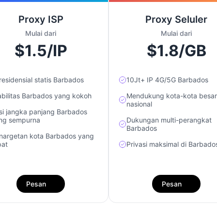
Proxy ISP
Proxy Seluler
Mulai dari
Mulai dari
$1.5/IP
$1.8/GB
 residensial statis Barbados
10Jt+ IP 4G/5G Barbados
abilitas Barbados yang kokoh
Mendukung kota-kota besar
nasional
si jangka panjang Barbados
ng sempurna
Dukungan multi-perangkat
Barbados
nargetan kota Barbados yang
pat
Privasi maksimal di Barbado
Pesan
Pesan