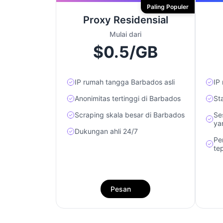
Paling Populer
Proxy Residensial
Mulai dari
$0.5/GB
IP rumah tangga Barbados asli
IP
Anonimitas tertinggi di Barbados
St
Scraping skala besar di Barbados
Se
ya
Dukungan ahli 24/7
Pe
te
Pesan