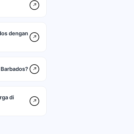
↗
ados dengan
↗
 Barbados?
↗
ga di
↗