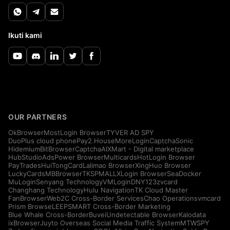
Ikuti kami
OUR PARTNERS
OkBrowser
MostLogin Browser
TYVER AD SPY
DuoPlus cloud phone
Pay2.House
MoreLogin
CaptchaSonic
Hidemium
BitBrowser
CaptchaAI
XMart - Digital marketplace
HubStudio
AdsPower Browser
Multicards
HotLogin Browser
PayTrades
HuiTongCard
Lalimao Browser
XingHuo Browser
LuckyCards
MBBrowser
TKSPMALL
XLogin Browser
SeaDocker
MuLogin
Senyang Technology
VMLogin
DNY123
zvcard
Changhang Technology
Hulu Navigation
TK Cloud Master
FanBrowser
Web2C Cross-Border Services
Chao Operations
vmcard
Prism Browse
LEEPSMART Cross-Border Marketing
Blue Whale Cross-Border
Buvei
Undetectable Browser
Kalodata
ixBrowser
Juyto Overseas Social Media Traffic System
MTWSPY