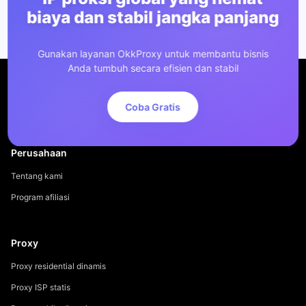
biaya dan stabil jangka panjang
Gunakan layanan OkkProxy untuk membantu bisnis
Anda tumbuh secara efisien dan stabil
Coba Gratis
Perusahaan
Tentang kami
Program afiliasi
Proxy
Proxy residential dinamis
Proxy ISP statis