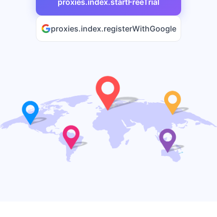
proxies.index.startFreeTrial
proxies.index.registerWithGoogle