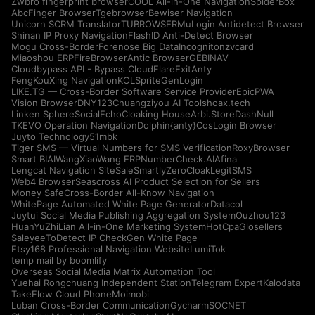
Zwbro fingerprint browser
COOL All-in-One Navigation
SpiderBox
AbcFinger Browser
Tgebrowser
Bewiser Navigation
Unicorn SCRM Translator
TUBROWSER
MuLogin Antidetect Browser
Shinan IP Proxy Navigation
FlashID Anti-Detect Browser
Mogu Cross-Border
Forenose Big Data
Incogniton
zvcard
Miaoshou ERP
FireBrowser
Antic Browser
GEBINAV
Cloudbypass API - Bypass CloudFlare
ExitAnty
FengKouXing Navigation
KOLSprite
GenLogin
LIKE.TG — Cross-Border Software Service Provider
EpicPWA
Vision Browser
DNY123
Chuangziyou AI Tools
hoax.tech
Linken Sphere
SocialEcho
Cloaking House
Arbi.Store
DashNull
TKEVO Operation Navigation
Dolphin{anty}
CosLogin Browser
Juyto Technology
51mbk
Tiger SMS — Virtual Numbers for SMS Verification
RoxyBrowser
Smart BIAI
WangXiaoWang ERP
NumberCheck.AI
Afina
Lengcat Navigation Site
SaleSmartly
ZeroCloak
LegitSMS
Web4 Browser
Seascross AI Product Selection for Sellers
Money Safe
Cross-Border All-Know Navigation
WhitePage Automated White Page Generator
Datacol
Juytui Social Media Publishing Aggregation System
Ouzhou123
HuanYuZhiLian All-in-One Marketing System
HotCpa
Glosellers
Saleyee
ToDetect IP Check
Gen White Page
Etsy168 Professional Navigation Website
LumiTok
temp mail by boomlify
Overseas Social Media Matrix Automation Tool
Yuehai Rongchuang Independent Station
Telegram Expert
Kalodata
TakeFlow Cloud Phone
Moimobi
Luban Cross-Border Communication
Gycharm
SOCNET