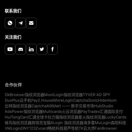
联系我们
关注我们
合作伙伴
TYVER AD SPY
OkBrowser指纹浏览器
MostLogin指纹浏览器
Pay2.House
MoreLogin
CaptchaSonic
Hidemium
DuoPlus云手机
CaptchaAI
HubStudio
比特指纹浏览器
XMart —— 数字交易市场
Multicards
AdsPower指纹浏览器
火云浏览器
PayTrades汇通国际支付
LuckyCards
HuiTongCard汇通全球卡
拉力猫指纹浏览器
星火指纹浏览器
MuLogin
候鸟指纹浏览器
跨境百宝箱
XLogin 指纹浏览器
海多客
森阳科技
VMLogin
DNY123
Zvcard
FanBrowser
畅航科技
葫芦导航
TK云大师