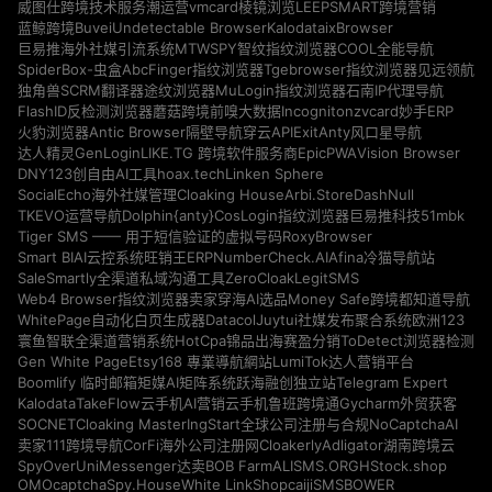
vmcard
威图仕跨境技术服务
潮运营
棱镜浏览
LEEPSMART跨境营销
Buvei
Undetectable Browser
Kalodata
ixBrowser
蓝鲸跨境
MTWSPY
巨易推海外社媒引流系统
智纹指纹浏览器
COOL全能导航
SpiderBox-虫盒
AbcFinger指纹浏览器
Tgebrowser指纹浏览器
见远领航
独角兽SCRM翻译器
途纹浏览器
MuLogin指纹浏览器
石南IP代理导航
Incogniton
zvcard
FlashID反检测浏览器
蘑菇跨境
前嗅大数据
妙手ERP
Antic Browser
ExitAnty
火豹浏览器
隔壁导航
穿云API
风口星导航
GenLogin
EpicPWA
Vision Browser
达人精灵
LIKE.TG 跨境软件服务商
DNY123
hoax.tech
Linken Sphere
创自由AI工具
Cloaking House
Arbi.Store
DashNull
SocialEcho海外社媒管理
Dolphin{anty}
51mbk
TKEVO运营导航
CosLogin指纹浏览器
巨易推科技
RoxyBrowser
Tiger SMS —— 用于短信验证的虚拟号码
NumberCheck.AI
Afina
Smart BIAI云控系统
旺销王ERP
冷猫导航站
ZeroCloak
LegitSMS
SaleSmartly全渠道私域沟通工具
Money Safe
Web4 Browser指纹浏览器
卖家穿海AI选品
跨境都知道导航
Datacol
WhitePage自动化白页生成器
Juytui社媒发布聚合系统
欧洲123
HotCpa
寰鱼智联全渠道营销系统
锦品出海
赛盈分销
ToDetect浏览器检测
Gen White Page
Etsy168 專業導航網站
LumiTok达人营销平台
Telegram Expert
Boomlify 临时邮箱
矩媒AI矩阵系统
跃海融创独立站
Kalodata
TakeFlow云手机
AI营销云手机
鲁班跨境通
Gycharm外贸获客
SOCNET
Cloaking Master
NoCaptchaAI
IngStart全球公司注册与合规
Cloakerly
Adligator
卖家111跨境导航
CorFi海外公司注册网
湖南跨境云
SpyOver
UniMessenger
BOB Farm
ALISMS.ORG
HStock.shop
达卖
OMOcaptcha
Spy.House
White Link
Shopcaiji
SMSBOWER