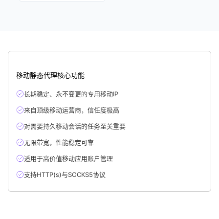
加拿大
智利
移动静态代理核心功能
哥伦比亚
长期稳定、永不变更的专用移动IP
来自顶级移动运营商，信任度极高
哥斯达黎加
对需要持久移动会话的任务至关重要
无限带宽，性能稳定可靠
古巴
适用于高价值移动应用账户管理
支持HTTP(s)与SOCKS5协议
库拉索岛