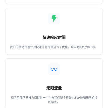
圣卢西亚
马提尼克
快速响应时间
墨西哥
我们的移动代理针对快速信息传输进行了优化，响应时间约为0.8秒。
尼加拉瓜
巴拿马
无限流量
秘鲁
您的月度承诺将为您提供一个包含我们整个移动IP地址池和无限轮换
的端点。