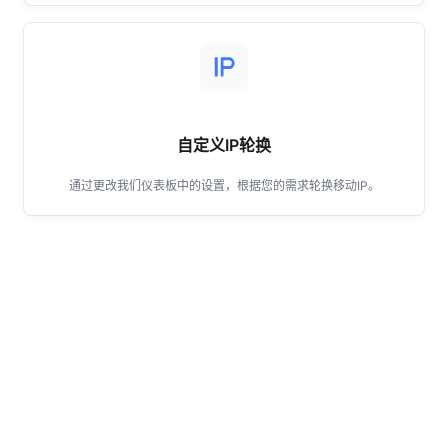
波多黎各
巴拉圭
自定义IP轮换
苏里南
通过更改我们仪表板中的设置，根据您的需求轮换移动IP。
萨尔瓦多
特立尼达和多巴哥
乌拉圭