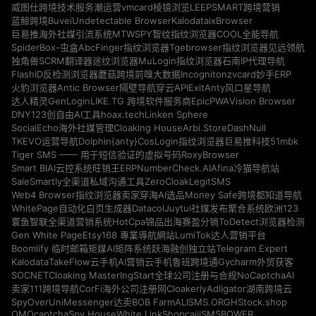
vmcard
威图仕跨境技术服务
潮运营
棱镜浏览
LEEPSMART跨境营销
Buvei
Undetectable Browser
Kalodata
ixBrowser
蓝鲸跨境
MTWSPY
巨易推海外社媒引流系统
智纹指纹浏览器
COOL全能导航
SpiderBox-虫盒
AbcFinger指纹浏览器
Tgebrowser指纹浏览器
见远领航
独角兽SCRM翻译器
途纹浏览器
MuLogin指纹浏览器
石南IP代理导航
Incogniton
zvcard
FlashID反检测浏览器
蘑菇跨境
前嗅大数据
妙手ERP
Antic Browser
ExitAnty
火豹浏览器
隔壁导航
穿云API
风口星导航
GenLogin
EpicPWA
Vision Browser
达人精灵
LIKE.TG 跨境软件服务商
DNY123
hoax.tech
Linken Sphere
创自由AI工具
Cloaking House
Arbi.Store
DashNull
SocialEcho海外社媒管理
Dolphin{anty}
51mbk
TKEVO运营导航
CosLogin指纹浏览器
巨易推科技
RoxyBrowser
Tiger SMS —— 用于短信验证的虚拟号码
NumberCheck.AI
Afina
Smart BIAI云控系统
旺销王ERP
冷猫导航站
ZeroCloak
LegitSMS
SaleSmartly全渠道私域沟通工具
Money Safe
Web4 Browser指纹浏览器
卖家穿海AI选品
跨境都知道导航
Datacol
WhitePage自动化白页生成器
Juytui社媒发布聚合系统
欧洲123
HotCpa
寰鱼智联全渠道营销系统
锦品出海
赛盈分销
ToDetect浏览器检测
Gen White Page
Etsy168 專業導航網站
LumiTok达人营销平台
Telegram Expert
Boomlify 临时邮箱
矩媒AI矩阵系统
跃海融创独立站
Kalodata
TakeFlow云手机
AI营销云手机
鲁班跨境通
Gycharm外贸获客
SOCNET
Cloaking Master
NoCaptchaAI
IngStart全球公司注册与合规
Cloakerly
Adligator
卖家111跨境导航
CorFi海外公司注册网
湖南跨境云
SpyOver
UniMessenger
BOB Farm
ALISMS.ORG
HStock.shop
达卖
OMOcaptcha
Spy.House
White Link
Shopcaiji
SMSBOWER