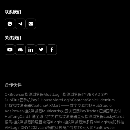
联系我们
关注我们
合作伙伴
TYVER AD SPY
OkBrowser指纹浏览器
MostLogin指纹浏览器
Pay2.House
MoreLogin
CaptchaSonic
Hidemium
DuoPlus云手机
CaptchaAI
HubStudio
比特指纹浏览器
XMart —— 数字交易市场
Multicards
AdsPower指纹浏览器
火云浏览器
PayTrades汇通国际支付
LuckyCards
HuiTongCard汇通全球卡
拉力猫指纹浏览器
星火指纹浏览器
MuLogin
候鸟指纹浏览器
跨境百宝箱
XLogin 指纹浏览器
海多客
森阳科技
VMLogin
DNY123
Zvcard
FanBrowser
畅航科技
葫芦导航
TK云大师