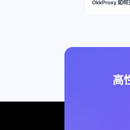
OkkProxy 
高