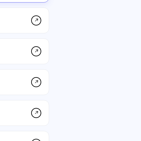
↗
↗
↗
↗