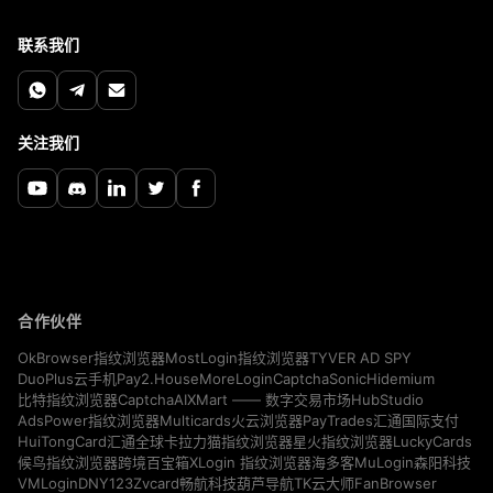
联系我们
关注我们
合作伙伴
TYVER AD SPY
OkBrowser指纹浏览器
MostLogin指纹浏览器
Pay2.House
MoreLogin
CaptchaSonic
Hidemium
DuoPlus云手机
CaptchaAI
HubStudio
比特指纹浏览器
XMart —— 数字交易市场
Multicards
AdsPower指纹浏览器
火云浏览器
PayTrades汇通国际支付
LuckyCards
HuiTongCard汇通全球卡
拉力猫指纹浏览器
星火指纹浏览器
MuLogin
候鸟指纹浏览器
跨境百宝箱
XLogin 指纹浏览器
海多客
森阳科技
VMLogin
DNY123
Zvcard
FanBrowser
畅航科技
葫芦导航
TK云大师