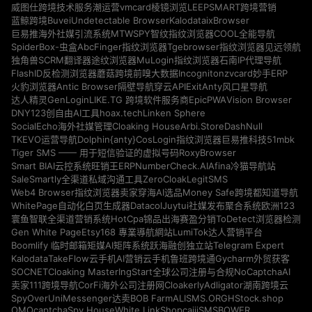
vmcard
威图仕跨境技术服务
潮运营
棱镜浏览
LEEPSMART跨境营销
Buvei
Undetectable Browser
Kalodata
ixBrowser
蓝鲸跨境
MTWSPY
巨易推海外社媒引流系统
智纹指纹浏览器
COOL全能导航
SpiderBox-虫盒
AbcFinger指纹浏览器
Tgebrowser指纹浏览器
见远领航
独角兽SCRM翻译器
途纹浏览器
MuLogin指纹浏览器
石南IP代理导航
Incogniton
zvcard
FlashID反检测浏览器
蘑菇跨境
前嗅大数据
妙手ERP
Antic Browser
ExitAnty
火豹浏览器
隔壁导航
穿云API
风口星导航
GenLogin
EpicPWA
Vision Browser
达人精灵
LIKE.TG 跨境软件服务商
DNY123
hoax.tech
Linken Sphere
创自由AI工具
Cloaking House
Arbi.Store
DashNull
SocialEcho海外社媒管理
Dolphin{anty}
51mbk
TKEVO运营导航
CosLogin指纹浏览器
巨易推科技
RoxyBrowser
Tiger SMS —— 用于短信验证的虚拟号码
NumberCheck.AI
Afina
Smart BIAI云控系统
旺销王ERP
冷猫导航站
ZeroCloak
LegitSMS
SaleSmartly全渠道私域沟通工具
Money Safe
Web4 Browser指纹浏览器
卖家穿海AI选品
跨境都知道导航
Datacol
WhitePage自动化白页生成器
Juytui社媒发布聚合系统
欧洲123
HotCpa
寰鱼智联全渠道营销系统
锦品出海
赛盈分销
ToDetect浏览器检测
Gen White Page
Etsy168 專業導航網站
LumiTok达人营销平台
Telegram Expert
Boomlify 临时邮箱
矩媒AI矩阵系统
跃海融创独立站
Kalodata
TakeFlow云手机
AI营销云手机
鲁班跨境通
Gycharm外贸获客
SOCNET
Cloaking Master
NoCaptchaAI
IngStart全球公司注册与合规
Cloakerly
Adligator
卖家111跨境导航
CorFi海外公司注册网
湖南跨境云
SpyOver
UniMessenger
BOB Farm
ALISMS.ORG
HStock.shop
达卖
OMOcaptcha
Spy.House
White Link
Shopcaiji
SMSBOWER