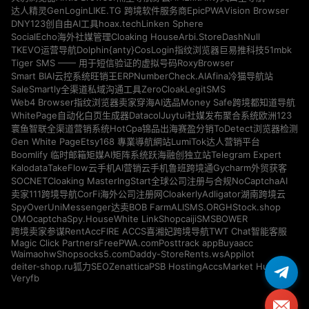
GenLogin
EpicPWA
Vision Browser
达人精灵
LIKE.TG 跨境软件服务商
DNY123
hoax.tech
Linken Sphere
创自由AI工具
Cloaking House
Arbi.Store
DashNull
SocialEcho海外社媒管理
Dolphin{anty}
51mbk
TKEVO运营导航
CosLogin指纹浏览器
巨易推科技
RoxyBrowser
Tiger SMS —— 用于短信验证的虚拟号码
NumberCheck.AI
Afina
Smart BIAI云控系统
旺销王ERP
冷猫导航站
ZeroCloak
LegitSMS
SaleSmartly全渠道私域沟通工具
Money Safe
Web4 Browser指纹浏览器
卖家穿海AI选品
跨境都知道导航
Datacol
WhitePage自动化白页生成器
Juytui社媒发布聚合系统
欧洲123
HotCpa
寰鱼智联全渠道营销系统
锦品出海
赛盈分销
ToDetect浏览器检测
Gen White Page
Etsy168 專業導航網站
LumiTok达人营销平台
Telegram Expert
Boomlify 临时邮箱
矩媒AI矩阵系统
跃海融创独立站
Kalodata
TakeFlow云手机
AI营销云手机
鲁班跨境通
Gycharm外贸获客
SOCNET
Cloaking Master
NoCaptchaAI
IngStart全球公司注册与合规
Cloakerly
Adligator
卖家111跨境导航
CorFi海外公司注册网
湖南跨境云
SpyOver
UniMessenger
BOB Farm
ALISMS.ORG
HStock.shop
达卖
OMOcaptcha
Spy.House
White Link
Shopcaiji
SMSBOWER
RentAcc
FIRE ACCS
跨境卖家参谋
喜湘妃跨境导航
TWT Chat智能客服
Magic Click Partners
FreePWA.com
Posttrack app
Buyaacc
Waimaohw
Shopsocks5.com
Daddy-Store
Rents.ws
Appilot
deiter-shop.ru
Zenattica
PSB Hosting
AccsMarket Hub
狐力SEO
Veryfb