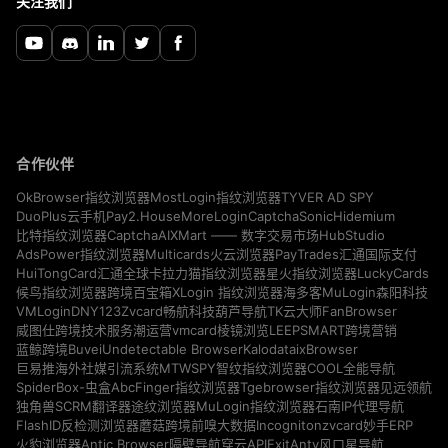
关注我们
合作伙伴
TYVER AD SPY
OkBrowser指纹浏览器
MostLogin指纹浏览器
Pay2.House
MoreLogin
CaptchaSonic
Hidemium
DuoPlus云手机
CaptchaAI
HubStudio
比特指纹浏览器
XMart —— 数字交易市场
Multicards
AdsPower指纹浏览器
火云浏览器
PayTrades汇通国际支付
LuckyCards
HuiTongCard汇通全球卡
拉力猫指纹浏览器
星火指纹浏览器
MuLogin
候鸟指纹浏览器
跨境百宝箱
XLogin 指纹浏览器
海多客
森阳科技
VMLogin
DNY123
Zvcard
FanBrowser
畅航科技
葫芦导航
TK云大师
vmcard
威图仕跨境技术服务
潮运营
棱镜浏览
LEEPSMART跨境营销
Buvei
Undetectable Browser
Kalodata
ixBrowser
蓝鲸跨境
MTWSPY
巨易推海外社媒引流系统
智纹指纹浏览器
COOL全能导航
SpiderBox-虫盒
AbcFinger指纹浏览器
Tgebrowser指纹浏览器
见远领航
独角兽SCRM翻译器
途纹浏览器
MuLogin指纹浏览器
石南IP代理导航
Incogniton
zvcard
FlashID反检测浏览器
蘑菇跨境
前嗅大数据
妙手ERP
Antic Browser
ExitAnty
火豹浏览器
隔壁导航
穿云API
风口星导航