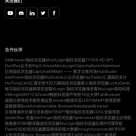
关注我们
合作伙伴
TYVER AD SPY
OkBrowser指纹浏览器
MostLogin指纹浏览器
Pay2.House
MoreLogin
CaptchaSonic
Hidemium
DuoPlus云手机
CaptchaAI
HubStudio
比特指纹浏览器
XMart —— 数字交易市场
Multicards
AdsPower指纹浏览器
火云浏览器
PayTrades汇通国际支付
LuckyCards
HuiTongCard汇通全球卡
拉力猫指纹浏览器
星火指纹浏览器
MuLogin
候鸟指纹浏览器
跨境百宝箱
XLogin 指纹浏览器
海多客
森阳科技
VMLogin
DNY123
Zvcard
FanBrowser
畅航科技
葫芦导航
TK云大师
vmcard
威图仕跨境技术服务
潮运营
棱镜浏览
LEEPSMART跨境营销
Buvei
Undetectable Browser
Kalodata
ixBrowser
蓝鲸跨境
MTWSPY
巨易推海外社媒引流系统
智纹指纹浏览器
COOL全能导航
SpiderBox-虫盒
AbcFinger指纹浏览器
Tgebrowser指纹浏览器
见远领航
独角兽SCRM翻译器
途纹浏览器
MuLogin指纹浏览器
石南IP代理导航
Incogniton
zvcard
FlashID反检测浏览器
蘑菇跨境
前嗅大数据
妙手ERP
Antic Browser
ExitAnty
火豹浏览器
隔壁导航
穿云API
风口星导航