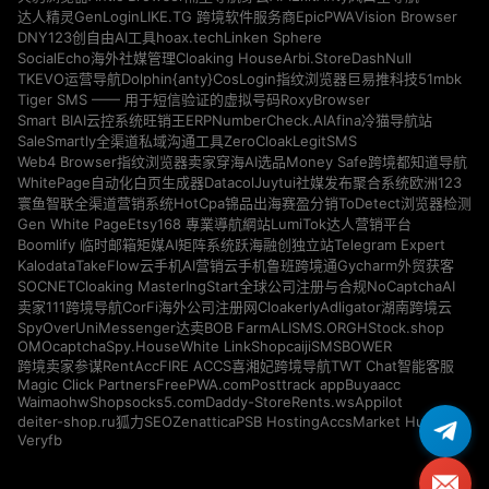
GenLogin
EpicPWA
Vision Browser
达人精灵
LIKE.TG 跨境软件服务商
DNY123
hoax.tech
Linken Sphere
创自由AI工具
Cloaking House
Arbi.Store
DashNull
SocialEcho海外社媒管理
Dolphin{anty}
51mbk
TKEVO运营导航
CosLogin指纹浏览器
巨易推科技
RoxyBrowser
Tiger SMS —— 用于短信验证的虚拟号码
NumberCheck.AI
Afina
Smart BIAI云控系统
旺销王ERP
冷猫导航站
ZeroCloak
LegitSMS
SaleSmartly全渠道私域沟通工具
Money Safe
Web4 Browser指纹浏览器
卖家穿海AI选品
跨境都知道导航
Datacol
WhitePage自动化白页生成器
Juytui社媒发布聚合系统
欧洲123
HotCpa
寰鱼智联全渠道营销系统
锦品出海
赛盈分销
ToDetect浏览器检测
Gen White Page
Etsy168 專業導航網站
LumiTok达人营销平台
Telegram Expert
Boomlify 临时邮箱
矩媒AI矩阵系统
跃海融创独立站
Kalodata
TakeFlow云手机
AI营销云手机
鲁班跨境通
Gycharm外贸获客
SOCNET
Cloaking Master
NoCaptchaAI
IngStart全球公司注册与合规
Cloakerly
Adligator
卖家111跨境导航
CorFi海外公司注册网
湖南跨境云
SpyOver
UniMessenger
BOB Farm
ALISMS.ORG
HStock.shop
达卖
OMOcaptcha
Spy.House
White Link
Shopcaiji
SMSBOWER
RentAcc
FIRE ACCS
跨境卖家参谋
喜湘妃跨境导航
TWT Chat智能客服
Magic Click Partners
FreePWA.com
Posttrack app
Buyaacc
Waimaohw
Shopsocks5.com
Daddy-Store
Rents.ws
Appilot
deiter-shop.ru
Zenattica
PSB Hosting
AccsMarket Hub
狐力SEO
Veryfb