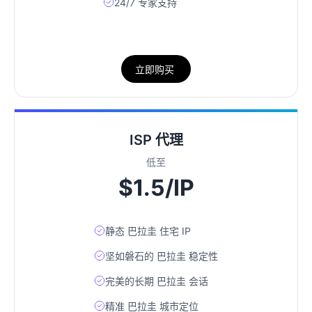
24/7 专家支持
立即购买
ISP 代理
低至
$1.5/IP
静态 巴拉圭 住宅 IP
坚如磐石的 巴拉圭 稳定性
完美的长期 巴拉圭 会话
精准 巴拉圭 城市定位