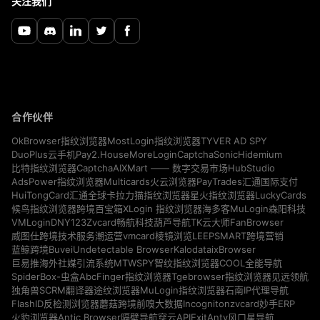
关注我们
合作伙伴
TYVER AD SPY
OkBrowser指纹浏览器
MostLogin指纹浏览器
Pay2.House
MoreLogin
CaptchaSonic
Hidemium
DuoPlus云手机
CaptchaAI
HubStudio
比特指纹浏览器
XMart —— 数字交易市场
Multicards
AdsPower指纹浏览器
火云浏览器
PayTrades汇通国际支付
LuckyCards
HuiTongCard汇通全球卡
拉力猫指纹浏览器
星火指纹浏览器
MuLogin
候鸟指纹浏览器
跨境百宝箱
XLogin 指纹浏览器
海多客
森阳科技
VMLogin
DNY123
Zvcard
FanBrowser
畅航科技
葫芦导航
TK云大师
vmcard
威图仕跨境技术服务
潮运营
棱镜浏览
LEEPSMART跨境营销
Buvei
Undetectable Browser
Kalodata
ixBrowser
蓝鲸跨境
MTWSPY
巨易推海外社媒引流系统
智纹指纹浏览器
COOL全能导航
SpiderBox-虫盒
AbcFinger指纹浏览器
Tgebrowser指纹浏览器
见远领航
独角兽SCRM翻译器
途纹浏览器
MuLogin指纹浏览器
石南IP代理导航
Incogniton
zvcard
FlashID反检测浏览器
蘑菇跨境
前嗅大数据
妙手ERP
Antic Browser
ExitAnty
火豹浏览器
隔壁导航
穿云API
风口星导航