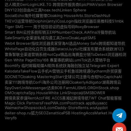
GenLogin
EpicPWA
Vision Browser
达人精灵
LIKE.TG 跨境软件服务商
DNY123
hoax.tech
Linken Sphere
创自由AI工具
Cloaking House
Arbi.Store
DashNull
SocialEcho海外社媒管理
Dolphin{anty}
51mbk
TKEVO运营导航
CosLogin指纹浏览器
巨易推科技
RoxyBrowser
Tiger SMS —— 用于短信验证的虚拟号码
NumberCheck.AI
Afina
Smart BIAI云控系统
旺销王ERP
冷猫导航站
ZeroCloak
LegitSMS
SaleSmartly全渠道私域沟通工具
Money Safe
Web4 Browser指纹浏览器
卖家穿海AI选品
跨境都知道导航
Datacol
WhitePage自动化白页生成器
Juytui社媒发布聚合系统
欧洲123
HotCpa
寰鱼智联全渠道营销系统
锦品出海
赛盈分销
ToDetect浏览器检测
Gen White Page
Etsy168 專業導航網站
LumiTok达人营销平台
Telegram Expert
Boomlify 临时邮箱
矩媒AI矩阵系统
跃海融创独立站
Kalodata
TakeFlow云手机
AI营销云手机
鲁班跨境通
Gycharm外贸获客
SOCNET
Cloaking Master
NoCaptchaAI
IngStart全球公司注册与合规
Cloakerly
Adligator
卖家111跨境导航
CorFi海外公司注册网
湖南跨境云
SpyOver
UniMessenger
BOB Farm
ALISMS.ORG
HStock.shop
达卖
OMOcaptcha
Spy.House
White Link
Shopcaiji
SMSBOWER
RentAcc
FIRE ACCS
跨境卖家参谋
喜湘妃跨境导航
TWT Chat智能客服
Magic Click Partners
FreePWA.com
Posttrack app
Buyaacc
Waimaohw
Shopsocks5.com
Daddy-Store
Rents.ws
Appilot
deiter-shop.ru
Zenattica
PSB Hosting
AccsMarket Hub
狐力SEO
Veryfb