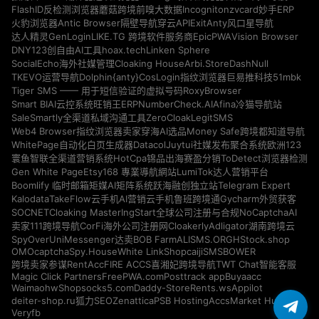
Incogniton
zvcard
FlashID反检测浏览器
蘑菇跨境
前嗅大数据
妙手ERP
Antic Browser
ExitAnty
火豹浏览器
隔壁导航
穿云API
风口星导航
GenLogin
EpicPWA
Vision Browser
达人精灵
LIKE.TG 跨境软件服务商
DNY123
hoax.tech
Linken Sphere
创自由AI工具
Cloaking House
Arbi.Store
DashNull
SocialEcho海外社媒管理
Dolphin{anty}
51mbk
TKEVO运营导航
CosLogin指纹浏览器
巨易推科技
RoxyBrowser
Tiger SMS —— 用于短信验证的虚拟号码
NumberCheck.AI
Afina
Smart BIAI云控系统
旺销王ERP
冷猫导航站
ZeroCloak
LegitSMS
SaleSmartly全渠道私域沟通工具
Money Safe
Web4 Browser指纹浏览器
卖家穿海AI选品
跨境都知道导航
Datacol
WhitePage自动化白页生成器
Juytui社媒发布聚合系统
欧洲123
HotCpa
寰鱼智联全渠道营销系统
锦品出海
赛盈分销
ToDetect浏览器检测
Gen White Page
Etsy168 專業導航網站
LumiTok达人营销平台
Telegram Expert
Boomlify 临时邮箱
矩媒AI矩阵系统
跃海融创独立站
Kalodata
TakeFlow云手机
AI营销云手机
鲁班跨境通
Gycharm外贸获客
SOCNET
Cloaking Master
NoCaptchaAI
IngStart全球公司注册与合规
Cloakerly
Adligator
卖家111跨境导航
CorFi海外公司注册网
湖南跨境云
SpyOver
UniMessenger
BOB Farm
ALISMS.ORG
HStock.shop
达卖
OMOcaptcha
Spy.House
White Link
Shopcaiji
SMSBOWER
RentAcc
FIRE ACCS
跨境卖家参谋
喜湘妃跨境导航
TWT Chat智能客服
Magic Click Partners
FreePWA.com
Posttrack app
Buyaacc
Waimaohw
Shopsocks5.com
Daddy-Store
Rents.ws
Appilot
deiter-shop.ru
Zenattica
PSB Hosting
AccsMarket Hub
狐力SEO
Veryfb