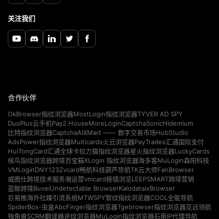
关注我们
合作伙伴
TYVER AD SPY
OkBrowser指纹浏览器
MostLogin指纹浏览器
Pay2.House
MoreLogin
CaptchaSonic
Hidemium
DuoPlus云手机
CaptchaAI
HubStudio
比特指纹浏览器
XMart —— 数字交易市场
Multicards
AdsPower指纹浏览器
火云浏览器
PayTrades汇通国际支付
LuckyCards
HuiTongCard汇通全球卡
拉力猫指纹浏览器
星火指纹浏览器
MuLogin
候鸟指纹浏览器
跨境百宝箱
XLogin 指纹浏览器
海多客
森阳科技
VMLogin
DNY123
Zvcard
FanBrowser
畅航科技
葫芦导航
TK云大师
vmcard
威图仕跨境技术服务
潮运营
棱镜浏览
LEEPSMART跨境营销
Buvei
Undetectable Browser
Kalodata
ixBrowser
蓝鲸跨境
MTWSPY
巨易推海外社媒引流系统
智纹指纹浏览器
COOL全能导航
SpiderBox-虫盒
AbcFinger指纹浏览器
Tgebrowser指纹浏览器
见远领航
独角兽SCRM翻译器
途纹浏览器
MuLogin指纹浏览器
石南IP代理导航