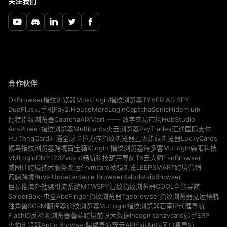
关注我们
合作伙伴
TYVER AD SPY
OkBrowser指纹浏览器
MostLogin指纹浏览器
Pay2.House
MoreLogin
CaptchaSonic
Hidemium
DuoPlus云手机
CaptchaAI
HubStudio
比特指纹浏览器
XMart —— 数字交易市场
Multicards
AdsPower指纹浏览器
火云浏览器
PayTrades汇通国际支付
LuckyCards
HuiTongCard汇通全球卡
拉力猫指纹浏览器
星火指纹浏览器
MuLogin
候鸟指纹浏览器
跨境百宝箱
XLogin 指纹浏览器
海多客
森阳科技
VMLogin
DNY123
Zvcard
FanBrowser
畅航科技
葫芦导航
TK云大师
vmcard
威图仕跨境技术服务
潮运营
棱镜浏览
LEEPSMART跨境营销
Buvei
Undetectable Browser
Kalodata
ixBrowser
蓝鲸跨境
MTWSPY
巨易推海外社媒引流系统
智纹指纹浏览器
COOL全能导航
SpiderBox-虫盒
AbcFinger指纹浏览器
Tgebrowser指纹浏览器
见远领航
独角兽SCRM翻译器
途纹浏览器
MuLogin指纹浏览器
石南IP代理导航
Incogniton
zvcard
FlashID反检测浏览器
蘑菇跨境
前嗅大数据
妙手ERP
Antic Browser
ExitAnty
火豹浏览器
隔壁导航
穿云API
风口星导航