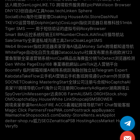
GenLogin
EpicPWA
Vision Browser
达人精灵
LIKE.TG 跨境软件服务商
DNY123
hoax.tech
Linken Sphere
创自由AI工具
Cloaking House
Arbi.Store
DashNull
SocialEcho海外社媒管理
Dolphin{anty}
51mbk
TKEVO运营导航
CosLogin指纹浏览器
巨易推科技
RoxyBrowser
Tiger SMS —— 用于短信验证的虚拟号码
NumberCheck.AI
Afina
Smart BIAI云控系统
旺销王ERP
冷猫导航站
ZeroCloak
LegitSMS
SaleSmartly全渠道私域沟通工具
Money Safe
Web4 Browser指纹浏览器
卖家穿海AI选品
跨境都知道导航
Datacol
WhitePage自动化白页生成器
Juytui社媒发布聚合系统
欧洲123
HotCpa
寰鱼智联全渠道营销系统
锦品出海
赛盈分销
ToDetect浏览器检测
Gen White Page
Etsy168 專業導航網站
LumiTok达人营销平台
Telegram Expert
Boomlify 临时邮箱
矩媒AI矩阵系统
跃海融创独立站
Kalodata
TakeFlow云手机
AI营销云手机
鲁班跨境通
Gycharm外贸获客
SOCNET
Cloaking Master
NoCaptchaAI
IngStart全球公司注册与合规
Cloakerly
Adligator
卖家111跨境导航
CorFi海外公司注册网
湖南跨境云
SpyOver
UniMessenger
BOB Farm
ALISMS.ORG
HStock.shop
达卖
OMOcaptcha
Spy.House
White Link
Shopcaiji
SMSBOWER
RentAcc
FIRE ACCS
跨境卖家参谋
喜湘妃跨境导航
TWT Chat智能客服
Magic Click Partners
FreePWA.com
Posttrack app
Buyaacc
Waimaohw
Shopsocks5.com
Daddy-Store
Rents.ws
Appilot
deiter-shop.ru
Zenattica
PSB Hosting
AccsMarket Hub
狐力SEO
Veryfb