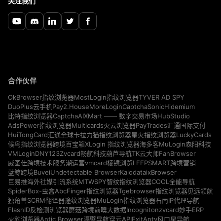
关注我们
合作伙伴
TYVER AD SPY
OkBrowser指纹浏览器
MostLogin指纹浏览器
Pay2.House
MoreLogin
CaptchaSonic
Hidemium
DuoPlus云手机
CaptchaAI
HubStudio
比特指纹浏览器
XMart —— 数字交易市场
Multicards
AdsPower指纹浏览器
火云浏览器
PayTrades汇通国际支付
LuckyCards
HuiTongCard汇通全球卡
拉力猫指纹浏览器
星火指纹浏览器
MuLogin
候鸟指纹浏览器
跨境百宝箱
XLogin 指纹浏览器
海多客
森阳科技
VMLogin
DNY123
Zvcard
FanBrowser
畅航科技
葫芦导航
TK云大师
vmcard
威图仕跨境技术服务
潮运营
棱镜浏览
LEEPSMART跨境营销
Buvei
Undetectable Browser
Kalodata
ixBrowser
蓝鲸跨境
MTWSPY
巨易推海外社媒引流系统
智纹指纹浏览器
COOL全能导航
SpiderBox-虫盒
AbcFinger指纹浏览器
Tgebrowser指纹浏览器
见远领航
独角兽SCRM翻译器
途纹浏览器
MuLogin指纹浏览器
石南IP代理导航
Incogniton
zvcard
FlashID反检测浏览器
蘑菇跨境
前嗅大数据
妙手ERP
Antic Browser
ExitAnty
火豹浏览器
隔壁导航
穿云API
风口星导航