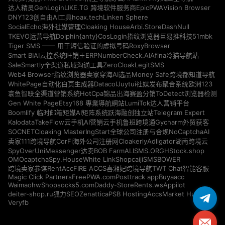
GenLogin
EpicPWA
Vision Browser
达人精灵
LIKE.TG 跨境软件服务商
DNY123
hoax.tech
Linken Sphere
创自由AI工具
Cloaking House
Arbi.Store
DashNull
SocialEcho海外社媒管理
Dolphin{anty}
51mbk
TKEVO运营导航
CosLogin指纹浏览器
巨易推科技
RoxyBrowser
Tiger SMS —— 用于短信验证的虚拟号码
NumberCheck.AI
Afina
Smart BIAI云控系统
旺销王ERP
冷猫导航站
ZeroCloak
LegitSMS
SaleSmartly全渠道私域沟通工具
Money Safe
Web4 Browser指纹浏览器
卖家穿海AI选品
跨境都知道导航
Datacol
WhitePage自动化白页生成器
Juytui社媒发布聚合系统
欧洲123
HotCpa
寰鱼智联全渠道营销系统
锦品出海
赛盈分销
ToDetect浏览器检测
Gen White Page
Etsy168 專業導航網站
LumiTok达人营销平台
Telegram Expert
Boomlify 临时邮箱
矩媒AI矩阵系统
跃海融创独立站
Kalodata
TakeFlow云手机
AI营销云手机
鲁班跨境通
Gycharm外贸获客
SOCNET
Cloaking Master
NoCaptchaAI
IngStart全球公司注册与合规
Cloakerly
Adligator
卖家111跨境导航
CorFi海外公司注册网
湖南跨境云
SpyOver
UniMessenger
BOB Farm
ALISMS.ORG
HStock.shop
达卖
OMOcaptcha
Spy.House
White Link
Shopcaiji
SMSBOWER
RentAcc
FIRE ACCS
跨境卖家参谋
喜湘妃跨境导航
TWT Chat智能客服
Magic Click Partners
FreePWA.com
Posttrack app
Buyaacc
Waimaohw
Shopsocks5.com
Daddy-Store
Rents.ws
Appilot
deiter-shop.ru
Zenattica
PSB Hosting
AccsMarket Hub
狐力SEO
Veryfb