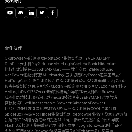
关注我们
合作伙伴
TYVER AD SPY
OkBrowser指纹浏览器
MostLogin指纹浏览器
Pay2.House
MoreLogin
CaptchaSonic
Hidemium
DuoPlus云手机
CaptchaAI
HubStudio
比特指纹浏览器
XMart —— 数字交易市场
Multicards
AdsPower指纹浏览器
火云浏览器
PayTrades汇通国际支付
LuckyCards
HuiTongCard汇通全球卡
拉力猫指纹浏览器
星火指纹浏览器
MuLogin
候鸟指纹浏览器
跨境百宝箱
XLogin 指纹浏览器
海多客
森阳科技
VMLogin
DNY123
Zvcard
FanBrowser
畅航科技
葫芦导航
TK云大师
vmcard
威图仕跨境技术服务
潮运营
棱镜浏览
LEEPSMART跨境营销
Buvei
Undetectable Browser
Kalodata
ixBrowser
蓝鲸跨境
MTWSPY
巨易推海外社媒引流系统
智纹指纹浏览器
COOL全能导航
SpiderBox-虫盒
AbcFinger指纹浏览器
Tgebrowser指纹浏览器
见远领航
独角兽SCRM翻译器
途纹浏览器
MuLogin指纹浏览器
石南IP代理导航
Incogniton
zvcard
FlashID反检测浏览器
蘑菇跨境
前嗅大数据
妙手ERP
Antic Browser
ExitAnty
火豹浏览器
隔壁导航
穿云API
风口星导航