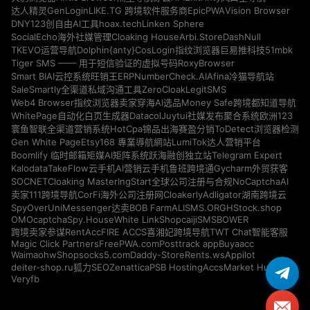
GenLogin
EpicPWA
Vision Browser
达人精灵
LIKE.TG 跨境软件服务商
DNY123
hoax.tech
Linken Sphere
创自由AI工具
Cloaking House
Arbi.Store
DashNull
SocialEcho海外社媒管理
Dolphin{anty}
51mbk
TKEVO运营导航
CosLogin指纹浏览器
巨易推科技
RoxyBrowser
Tiger SMS —— 用于短信验证的虚拟号码
NumberCheck.AI
Afina
Smart BIAI云控系统
旺销王ERP
冷猫导航站
ZeroCloak
LegitSMS
SaleSmartly全渠道私域沟通工具
Money Safe
Web4 Browser指纹浏览器
卖家穿海AI选品
跨境都知道导航
Datacol
WhitePage自动化白页生成器
Juytui社媒发布聚合系统
欧洲123
HotCpa
寰鱼智联全渠道营销系统
锦品出海
赛盈分销
ToDetect浏览器检测
Gen White Page
Etsy168 專業導航網站
LumiTok达人营销平台
Telegram Expert
Boomlify 临时邮箱
矩媒AI矩阵系统
跃海融创独立站
Kalodata
TakeFlow云手机
AI营销云手机
鲁班跨境通
Gycharm外贸获客
SOCNET
Cloaking Master
NoCaptchaAI
IngStart全球公司注册与合规
Cloakerly
Adligator
卖家111跨境导航
CorFi海外公司注册网
湖南跨境云
SpyOver
UniMessenger
BOB Farm
ALISMS.ORG
HStock.shop
达卖
OMOcaptcha
Spy.House
White Link
Shopcaiji
SMSBOWER
RentAcc
FIRE ACCS
跨境卖家参谋
喜湘妃跨境导航
TWT Chat智能客服
Magic Click Partners
FreePWA.com
Posttrack app
Buyaacc
Waimaohw
Shopsocks5.com
Daddy-Store
Rents.ws
Appilot
deiter-shop.ru
Zenattica
PSB Hosting
AccsMarket Hub
狐力SEO
Veryfb