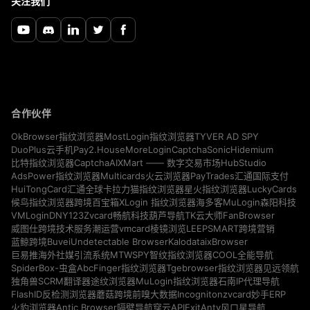
关注我们
合作伙伴
TYVER AD SPY
OkBrowser指纹浏览器
MostLogin指纹浏览器
Pay2.House
MoreLogin
CaptchaSonic
Hidemium
DuoPlus云手机
CaptchaAI
HubStudio
比特指纹浏览器
XMart —— 数字交易市场
Multicards
AdsPower指纹浏览器
火云浏览器
PayTrades汇通国际支付
LuckyCards
HuiTongCard汇通全球卡
拉力猫指纹浏览器
星火指纹浏览器
MuLogin
候鸟指纹浏览器
跨境百宝箱
XLogin 指纹浏览器
海多客
森阳科技
VMLogin
DNY123
Zvcard
FanBrowser
畅航科技
葫芦导航
TK云大师
vmcard
威图仕跨境技术服务
潮运营
棱镜浏览
LEEPSMART跨境营销
Buvei
Undetectable Browser
Kalodata
ixBrowser
蓝鲸跨境
MTWSPY
巨易推海外社媒引流系统
智纹指纹浏览器
COOL全能导航
SpiderBox-虫盒
AbcFinger指纹浏览器
Tgebrowser指纹浏览器
见远领航
独角兽SCRM翻译器
途纹浏览器
MuLogin指纹浏览器
石南IP代理导航
Incogniton
zvcard
FlashID反检测浏览器
蘑菇跨境
前嗅大数据
妙手ERP
Antic Browser
ExitAnty
火豹浏览器
隔壁导航
穿云API
风口星导航