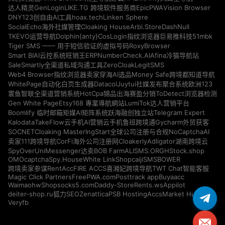
GenLogin
EpicPWA
Vision Browser
达人精灵
LIKE.TG 跨境软件服务商
DNY123
hoax.tech
Linken Sphere
创自由AI工具
Cloaking House
Arbi.Store
DashNull
SocialEcho海外社媒管理
Dolphin{anty}
51mbk
TKEVO运营导航
CosLogin指纹浏览器
巨易推科技
RoxyBrowser
Tiger SMS —— 用于短信验证的虚拟号码
NumberCheck.AI
Afina
Smart BIAI云控系统
旺销王ERP
冷猫导航站
ZeroCloak
LegitSMS
SaleSmartly全渠道私域沟通工具
Money Safe
Web4 Browser指纹浏览器
卖家穿海AI选品
跨境都知道导航
Datacol
WhitePage自动化白页生成器
Juytui社媒发布聚合系统
欧洲123
HotCpa
寰鱼智联全渠道营销系统
锦品出海
赛盈分销
ToDetect浏览器检测
Gen White Page
Etsy168 專業導航網站
LumiTok达人营销平台
Telegram Expert
Boomlify 临时邮箱
矩媒AI矩阵系统
跃海融创独立站
Kalodata
TakeFlow云手机
AI营销云手机
鲁班跨境通
Gycharm外贸获客
SOCNET
Cloaking Master
NoCaptchaAI
IngStart全球公司注册与合规
Cloakerly
Adligator
卖家111跨境导航
CorFi海外公司注册网
湖南跨境云
SpyOver
UniMessenger
BOB Farm
ALISMS.ORG
HStock.shop
达卖
OMOcaptcha
Spy.House
White Link
Shopcaiji
SMSBOWER
RentAcc
FIRE ACCS
跨境卖家参谋
喜湘妃跨境导航
TWT Chat智能客服
Magic Click Partners
FreePWA.com
Posttrack app
Buyaacc
Waimaohw
Shopsocks5.com
Daddy-Store
Rents.ws
Appilot
deiter-shop.ru
Zenattica
PSB Hosting
AccsMarket Hub
狐力SEO
Veryfb