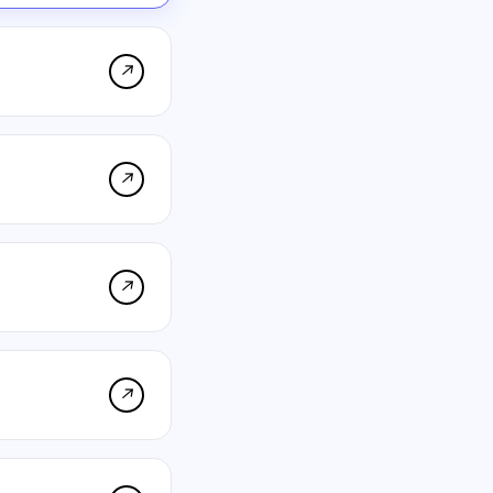
↗
↗
↗
↗