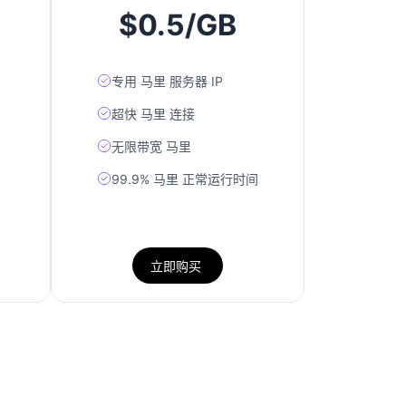
$0.5/GB
专用 马里 服务器 IP
围
超快 马里 连接
无限带宽 马里
99.9% 马里 正常运行时间
立即购买