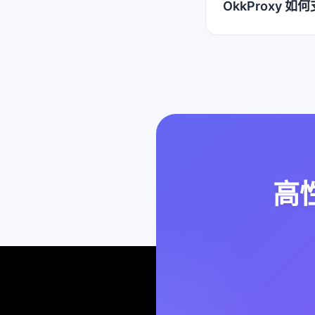
OkkProxy 
高