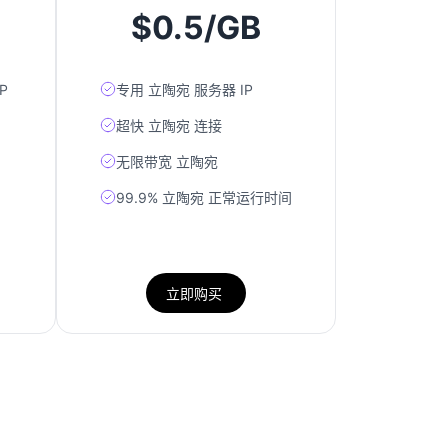
$0.5/GB
P
专用 立陶宛 服务器 IP
超快 立陶宛 连接
无限带宽 立陶宛
99.9% 立陶宛 正常运行时间
立即购买