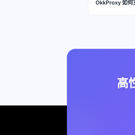
OkkProxy 
高