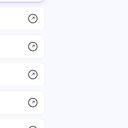
↗
↗
↗
↗