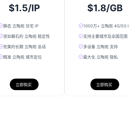
$1.5/IP
$1.8/GB
静态 立陶宛 住宅 IP
1000万+ 立陶宛 4G/5G I
坚如磐石的 立陶宛 稳定性
支持主要城市及全国范围
完美的长期 立陶宛 会话
多设备 立陶宛 支持
精准 立陶宛 城市定位
最大化 立陶宛 隐私
立即购买
立即购买