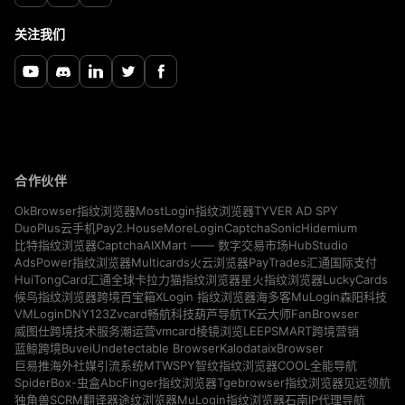
关注我们
合作伙伴
TYVER AD SPY
OkBrowser指纹浏览器
MostLogin指纹浏览器
Pay2.House
MoreLogin
CaptchaSonic
Hidemium
DuoPlus云手机
CaptchaAI
HubStudio
比特指纹浏览器
XMart —— 数字交易市场
Multicards
AdsPower指纹浏览器
火云浏览器
PayTrades汇通国际支付
LuckyCards
HuiTongCard汇通全球卡
拉力猫指纹浏览器
星火指纹浏览器
MuLogin
候鸟指纹浏览器
跨境百宝箱
XLogin 指纹浏览器
海多客
森阳科技
VMLogin
DNY123
Zvcard
FanBrowser
畅航科技
葫芦导航
TK云大师
vmcard
威图仕跨境技术服务
潮运营
棱镜浏览
LEEPSMART跨境营销
Buvei
Undetectable Browser
Kalodata
ixBrowser
蓝鲸跨境
MTWSPY
巨易推海外社媒引流系统
智纹指纹浏览器
COOL全能导航
SpiderBox-虫盒
AbcFinger指纹浏览器
Tgebrowser指纹浏览器
见远领航
独角兽SCRM翻译器
途纹浏览器
MuLogin指纹浏览器
石南IP代理导航