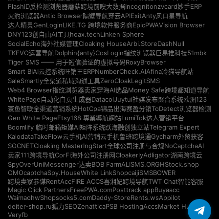
Incogniton
zvcard
FlashID反检测浏览器
蘑菇跨境
前嗅大数据
妙手ERP
Antic Browser
ExitAnty
火豹浏览器
隔壁导航
穿云API
风口星导航
GenLogin
EpicPWA
Vision Browser
达人精灵
LIKE.TG 跨境软件服务商
DNY123
hoax.tech
Linken Sphere
创自由AI工具
Cloaking House
Arbi.Store
DashNull
SocialEcho海外社媒管理
Dolphin{anty}
51mbk
TKEVO运营导航
CosLogin指纹浏览器
巨易推科技
RoxyBrowser
Tiger SMS —— 用于短信验证的虚拟号码
NumberCheck.AI
Afina
Smart BIAI云控系统
旺销王ERP
冷猫导航站
ZeroCloak
LegitSMS
SaleSmartly全渠道私域沟通工具
Money Safe
Web4 Browser指纹浏览器
卖家穿海AI选品
跨境都知道导航
Datacol
WhitePage自动化白页生成器
Juytui社媒发布聚合系统
欧洲123
HotCpa
寰鱼智联全渠道营销系统
锦品出海
赛盈分销
ToDetect浏览器检测
Gen White Page
Etsy168 專業導航網站
LumiTok达人营销平台
Telegram Expert
Boomlify 临时邮箱
矩媒AI矩阵系统
跃海融创独立站
Kalodata
TakeFlow云手机
AI营销云手机
鲁班跨境通
Gycharm外贸获客
SOCNET
Cloaking Master
NoCaptchaAI
IngStart全球公司注册与合规
Cloakerly
Adligator
卖家111跨境导航
CorFi海外公司注册网
湖南跨境云
SpyOver
UniMessenger
BOB Farm
ALISMS.ORG
HStock.shop
达卖
OMOcaptcha
Spy.House
White Link
Shopcaiji
SMSBOWER
RentAcc
FIRE ACCS
跨境卖家参谋
喜湘妃跨境导航
TWT Chat智能客服
Magic Click Partners
FreePWA.com
Posttrack app
Buyaacc
Waimaohw
Shopsocks5.com
Daddy-Store
Rents.ws
Appilot
deiter-shop.ru
Zenattica
PSB Hosting
AccsMarket Hub
狐力SEO
Veryfb