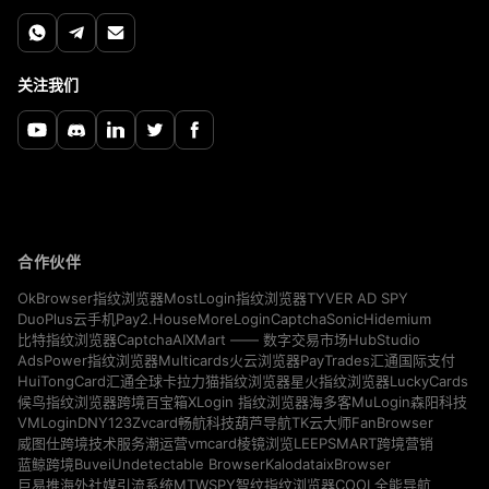
关注我们
合作伙伴
TYVER AD SPY
OkBrowser指纹浏览器
MostLogin指纹浏览器
Pay2.House
MoreLogin
CaptchaSonic
Hidemium
DuoPlus云手机
CaptchaAI
HubStudio
比特指纹浏览器
XMart —— 数字交易市场
Multicards
AdsPower指纹浏览器
火云浏览器
PayTrades汇通国际支付
LuckyCards
HuiTongCard汇通全球卡
拉力猫指纹浏览器
星火指纹浏览器
MuLogin
候鸟指纹浏览器
跨境百宝箱
XLogin 指纹浏览器
海多客
森阳科技
VMLogin
DNY123
Zvcard
FanBrowser
畅航科技
葫芦导航
TK云大师
vmcard
威图仕跨境技术服务
潮运营
棱镜浏览
LEEPSMART跨境营销
Buvei
Undetectable Browser
Kalodata
ixBrowser
蓝鲸跨境
MTWSPY
巨易推海外社媒引流系统
智纹指纹浏览器
COOL全能导航