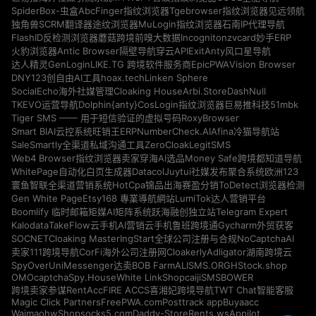
SpiderBox-虫盒
AbcFinger指纹浏览器
Tgebrowser指纹浏览器
见远领航
独角兽SCRM翻译器
途纹浏览器
MuLogin指纹浏览器
石南IP代理导航
Incogniton
zvcard
FlashID反检测浏览器
蘑菇跨境
前嗅大数据
妙手ERP
Antic Browser
ExitAnty
火豹浏览器
隔壁导航
穿云API
风口星导航
GenLogin
EpicPWA
Vision Browser
达人精灵
LIKE.TG 跨境软件服务商
DNY123
hoax.tech
Linken Sphere
创自由AI工具
Cloaking House
Arbi.Store
DashNull
SocialEcho海外社媒管理
Dolphin{anty}
51mbk
TKEVO运营导航
CosLogin指纹浏览器
巨易推科技
RoxyBrowser
Tiger SMS —— 用于短信验证的虚拟号码
NumberCheck.AI
Afina
Smart BIAI云控系统
旺销王ERP
冷猫导航站
ZeroCloak
LegitSMS
SaleSmartly全渠道私域沟通工具
Money Safe
Web4 Browser指纹浏览器
卖家穿海AI选品
跨境都知道导航
Datacol
WhitePage自动化白页生成器
Juytui社媒发布聚合系统
欧洲123
HotCpa
寰鱼智联全渠道营销系统
锦品出海
赛盈分销
ToDetect浏览器检测
Gen White Page
Etsy168 專業導航網站
LumiTok达人营销平台
Telegram Expert
Boomlify 临时邮箱
矩媒AI矩阵系统
跃海融创独立站
Kalodata
TakeFlow云手机
AI营销云手机
鲁班跨境通
Gycharm外贸获客
SOCNET
Cloaking Master
NoCaptchaAI
IngStart全球公司注册与合规
Cloakerly
Adligator
卖家111跨境导航
CorFi海外公司注册网
湖南跨境云
SpyOver
UniMessenger
BOB Farm
ALISMS.ORG
HStock.shop
达卖
OMOcaptcha
Spy.House
White Link
Shopcaiji
SMSBOWER
RentAcc
FIRE ACCS
跨境卖家参谋
喜湘妃跨境导航
TWT Chat智能客服
Magic Click Partners
FreePWA.com
Posttrack app
Buyaacc
Waimaohw
Shopsocks5.com
Daddy-Store
Rents.ws
Appilot