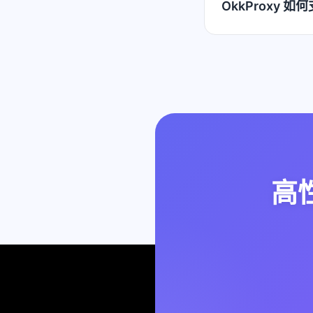
OkkProxy 
高