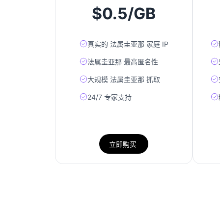
$0.5/GB
真实的 法属圭亚那 家庭 IP
法属圭亚那 最高匿名性
大规模 法属圭亚那 抓取
24/7 专家支持
立即购买