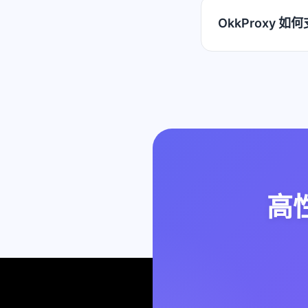
OkkProxy
高