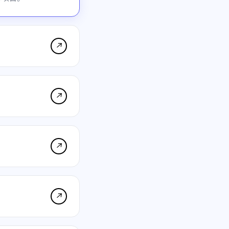
↗
↗
↗
↗