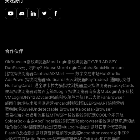
关注我们
合作伙伴
TYVER AD SPY
OkBrowser指纹浏览器
MostLogin指纹浏览器
Pay2.House
MoreLogin
CaptchaSonic
Hidemium
DuoPlus云手机
CaptchaAI
HubStudio
比特指纹浏览器
XMart —— 数字交易市场
Multicards
AdsPower指纹浏览器
火云浏览器
PayTrades汇通国际支付
LuckyCards
HuiTongCard汇通全球卡
拉力猫指纹浏览器
星火指纹浏览器
MuLogin
候鸟指纹浏览器
跨境百宝箱
XLogin 指纹浏览器
海多客
森阳科技
VMLogin
DNY123
Zvcard
FanBrowser
畅航科技
葫芦导航
TK云大师
vmcard
威图仕跨境技术服务
潮运营
棱镜浏览
LEEPSMART跨境营销
Buvei
Undetectable Browser
Kalodata
ixBrowser
蓝鲸跨境
MTWSPY
巨易推海外社媒引流系统
智纹指纹浏览器
COOL全能导航
SpiderBox-虫盒
AbcFinger指纹浏览器
Tgebrowser指纹浏览器
见远领航
独角兽SCRM翻译器
途纹浏览器
MuLogin指纹浏览器
石南IP代理导航
Incogniton
zvcard
FlashID反检测浏览器
蘑菇跨境
前嗅大数据
妙手ERP
Antic Browser
ExitAnty
火豹浏览器
隔壁导航
穿云API
风口星导航