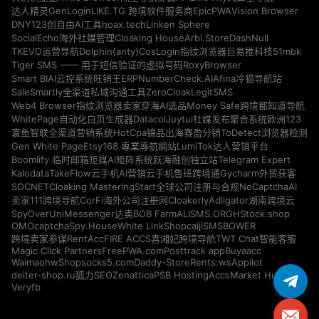
GenLogin
EpicPWA
Vision Browser
达人精灵
LIKE.TG 跨境软件服务商
DNY123
hoax.tech
Linken Sphere
创自由AI工具
Cloaking House
Arbi.Store
DashNull
SocialEcho海外社媒管理
Dolphin{anty}
51mbk
TKEVO运营导航
CosLogin指纹浏览器
巨易推科技
RoxyBrowser
Tiger SMS —— 用于短信验证的虚拟号码
NumberCheck.AI
Afina
Smart BIAI云控系统
旺销王ERP
冷猫导航站
ZeroCloak
LegitSMS
SaleSmartly全渠道私域沟通工具
Money Safe
Web4 Browser指纹浏览器
卖家穿海AI选品
跨境都知道导航
Datacol
WhitePage自动化白页生成器
Juytui社媒发布聚合系统
欧洲123
HotCpa
寰鱼智联全渠道营销系统
锦品出海
赛盈分销
ToDetect浏览器检测
Gen White Page
Etsy168 專業導航網站
LumiTok达人营销平台
Telegram Expert
Boomlify 临时邮箱
矩媒AI矩阵系统
跃海融创独立站
Kalodata
TakeFlow云手机
AI营销云手机
鲁班跨境通
Gycharm外贸获客
SOCNET
Cloaking Master
NoCaptchaAI
IngStart全球公司注册与合规
Cloakerly
Adligator
卖家111跨境导航
CorFi海外公司注册网
湖南跨境云
SpyOver
UniMessenger
BOB Farm
ALISMS.ORG
HStock.shop
达卖
OMOcaptcha
Spy.House
White Link
Shopcaiji
SMSBOWER
RentAcc
FIRE ACCS
跨境卖家参谋
喜湘妃跨境导航
TWT Chat智能客服
Magic Click Partners
FreePWA.com
Posttrack app
Buyaacc
Waimaohw
Shopsocks5.com
Daddy-Store
Rents.ws
Appilot
deiter-shop.ru
Zenattica
PSB Hosting
AccsMarket Hub
狐力SEO
Veryfb